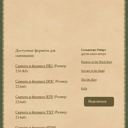
Доступные форматы для
Сальваторе Роберт
другие книги автора:
скачивания:
Promise of the Witch King
Скачать в формате FB2
(Размер:
216 Кб)
Servant of the Shard
The Orc King
Скачать в формате DOC
(Размер:
224кб)
Exile
Скачать в формате RTF
(Размер:
Поделиться
224кб)
Скачать в формате TXT
(Размер:
214кб)
Скачать в формате HTML