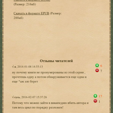
(Размер: 216кб)
Скачать в формате EPUB
(Размер:
288кб)
Отзывы читателей
6
√
я
, 2014-01-08 14:55:13
7
ну почему книги не пронумерованы из этой серии ,
прочтешь одну а потом обнаруживается еще одна и
еще *аж зло берет
17
√
гусь
, 2016-02-07 15:37:26
1
Потому что можно зайти в википедию вбить автора и
там весь цикл по порядку разложен!