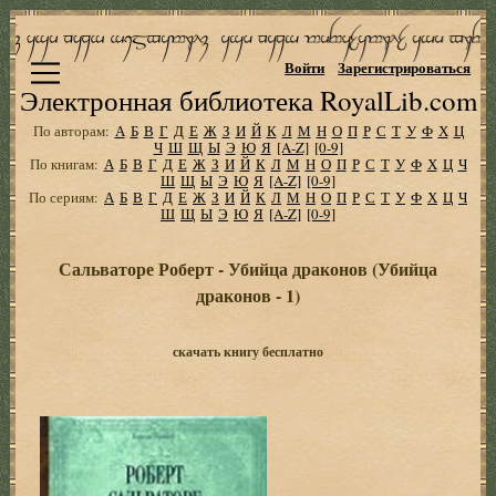
Войти
Зарегистрироваться
Электронная библиотека RoyalLib.com
По авторам:
А
Б
В
Г
Д
Е
Ж
З
И
Й
К
Л
М
Н
О
П
Р
С
Т
У
Ф
Х
Ц
Ч
Ш
Щ
Ы
Э
Ю
Я
[A-Z]
[0-9]
По книгам:
А
Б
В
Г
Д
Е
Ж
З
И
Й
К
Л
М
Н
О
П
Р
С
Т
У
Ф
Х
Ц
Ч
Ш
Щ
Ы
Э
Ю
Я
[A-Z]
[0-9]
По сериям:
А
Б
В
Г
Д
Е
Ж
З
И
Й
К
Л
М
Н
О
П
Р
С
Т
У
Ф
Х
Ц
Ч
Ш
Щ
Ы
Э
Ю
Я
[A-Z]
[0-9]
Сальваторе Роберт - Убийца драконов (Убийца
драконов - 1)
скачать книгу бесплатно