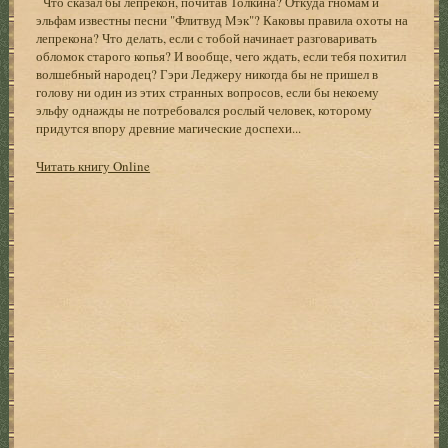
Что сказал бы лепрекон, почитав Толкина? Откуда гномам и
эльфам известны песни "Флитвуд Мэк"? Каковы правила охоты на
лепрекона? Что делать, если с тобой начинает разговаривать
обломок старого копья? И вообще, чего ждать, если тебя похитил
волшебный народец? Гэри Леджеру никогда бы не пришел в
голову ни один из этих странных вопросов, если бы некоему
эльфу однажды не потребовался рослый человек, которому
придутся впору древние магические доспехи...
Читать книгу Online