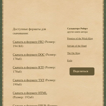
Доступные форматы для
Сальваторе Роберт
другие книги автора:
скачивания:
Promise of the Witch King
Скачать в формате FB2
(Размер:
194 Кб)
Servant of the Shard
The Orc King
Скачать в формате DOC
(Размер:
178кб)
Exile
Скачать в формате RTF
(Размер:
Поделиться
178кб)
Скачать в формате TXT
(Размер:
190кб)
Скачать в формате HTML
(Размер: 192кб)
Скачать в формате EPUB
(Размер: