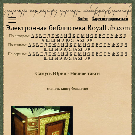
Войти
Зарегистрироваться
Электронная библиотека RoyalLib.com
По авторам:
А
Б
В
Г
Д
Е
Ж
З
И
Й
К
Л
М
Н
О
П
Р
С
Т
У
Ф
Х
Ц
Ч
Ш
Щ
Ы
Э
Ю
Я
[A-Z]
[0-9]
По книгам:
А
Б
В
Г
Д
Е
Ж
З
И
Й
К
Л
М
Н
О
П
Р
С
Т
У
Ф
Х
Ц
Ч
Ш
Щ
Ы
Э
Ю
Я
[A-Z]
[0-9]
По сериям:
А
Б
В
Г
Д
Е
Ж
З
И
Й
К
Л
М
Н
О
П
Р
С
Т
У
Ф
Х
Ц
Ч
Ш
Щ
Ы
Э
Ю
Я
[A-Z]
[0-9]
Самусь Юрий - Ночное такси
скачать книгу бесплатно