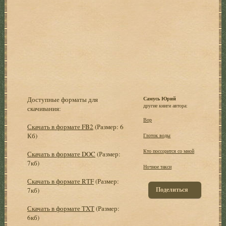
Доступные форматы для
Самусь Юрий
другие книги автора:
скачивания:
Вор
Скачать в формате FB2
(Размер: 6
Кб)
Глоток воды
Кто поссорится со мной
Скачать в формате DOC
(Размер:
7кб)
Ночное такси
Скачать в формате RTF
(Размер:
Поделиться
7кб)
Скачать в формате TXT
(Размер:
6кб)