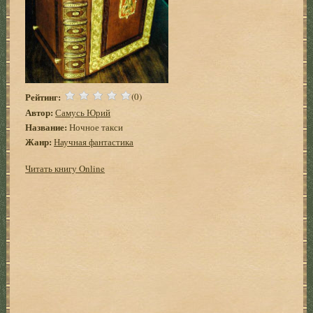
Рейтинг:
(0)
Автор:
Самусь Юрий
Название:
Ночное такси
Жанр:
Научная фантастика
Читать книгу Online