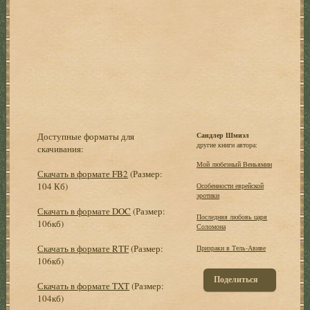
Доступные форматы для
Сандлер Шмиэл
другие книги автора:
скачивания:
Мой любезный Веньямин
Скачать в формате FB2
(Размер:
104 Кб)
Особенности еврейской
эротики
Скачать в формате DOC
(Размер:
Последняя любовь царя
106кб)
Соломона
Скачать в формате RTF
(Размер:
Призраки в Тель-Авиве
106кб)
Поделиться
Скачать в формате TXT
(Размер:
104кб)