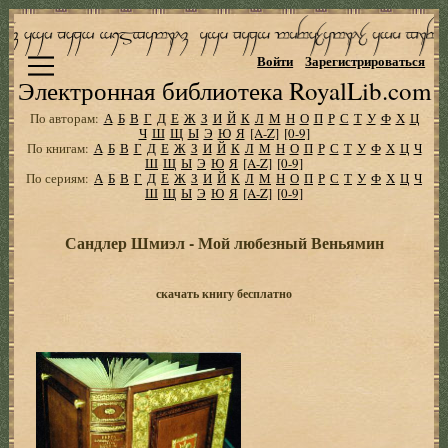
Войти
Зарегистрироваться
Электронная библиотека RoyalLib.com
По авторам:
А
Б
В
Г
Д
Е
Ж
З
И
Й
К
Л
М
Н
О
П
Р
С
Т
У
Ф
Х
Ц
Ч
Ш
Щ
Ы
Э
Ю
Я
[A-Z]
[0-9]
По книгам:
А
Б
В
Г
Д
Е
Ж
З
И
Й
К
Л
М
Н
О
П
Р
С
Т
У
Ф
Х
Ц
Ч
Ш
Щ
Ы
Э
Ю
Я
[A-Z]
[0-9]
По сериям:
А
Б
В
Г
Д
Е
Ж
З
И
Й
К
Л
М
Н
О
П
Р
С
Т
У
Ф
Х
Ц
Ч
Ш
Щ
Ы
Э
Ю
Я
[A-Z]
[0-9]
Сандлер Шмиэл - Мой любезный Веньямин
скачать книгу бесплатно