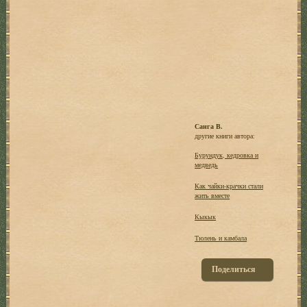
Санга В.
другие книги автора:
Бурундук, кедровка и
медведь
Как чайки-крачки стали
жить вместе
Кыкык
Тюлень и камбала
Поделиться