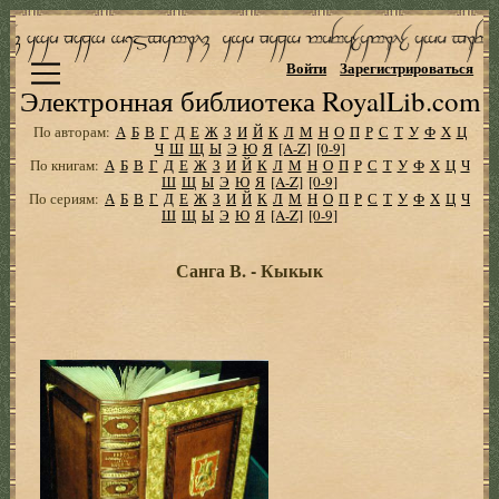
Войти
Зарегистрироваться
Электронная библиотека RoyalLib.com
По авторам:
А
Б
В
Г
Д
Е
Ж
З
И
Й
К
Л
М
Н
О
П
Р
С
Т
У
Ф
Х
Ц
Ч
Ш
Щ
Ы
Э
Ю
Я
[A-Z]
[0-9]
По книгам:
А
Б
В
Г
Д
Е
Ж
З
И
Й
К
Л
М
Н
О
П
Р
С
Т
У
Ф
Х
Ц
Ч
Ш
Щ
Ы
Э
Ю
Я
[A-Z]
[0-9]
По сериям:
А
Б
В
Г
Д
Е
Ж
З
И
Й
К
Л
М
Н
О
П
Р
С
Т
У
Ф
Х
Ц
Ч
Ш
Щ
Ы
Э
Ю
Я
[A-Z]
[0-9]
Санга В. - Кыкык