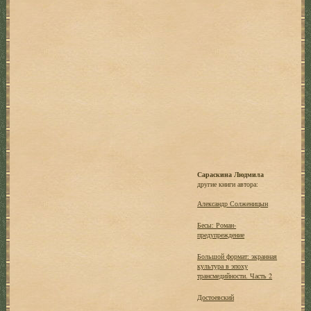
Сараскина Людмила
другие книги автора:
Александр Солженицын
Бесы: Роман-
предупреждение
Большой формат: экранная
культура в эпоху
трансмедийности. Часть 2
Достоевский