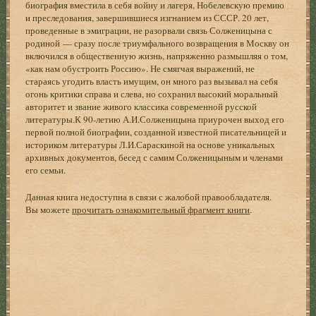
биография вместила в себя войну и лагеря, Нобелевскую премию
и преследования, завершившиеся изгнанием из СССР. 20 лет,
проведенные в эмиграции, не разорвали связь Солженицына с
родиной — сразу после триумфального возвращения в Москву он
включился в общественную жизнь, напряженно размышляя о том,
«как нам обустроить Россию». Не смягчая выражений, не
стараясь угодить власть имущим, он много раз вызывал на себя
огонь критики справа и слева, но сохранил высокий моральный
авторитет и звание живого классика современной русской
литературы.К 90-летию А.И.Солженицына приурочен выход его
первой полной биографии, созданной известной писательницей и
историком литературы Л.И.Сараскиной на основе уникальных
архивных документов, бесед с самим Солженицыным и членами
его семьи.
Данная книга недоступна в связи с жалобой правообладателя.
Вы можете
прочитать ознакомительный фрагмент книги
.