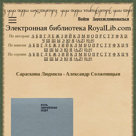
Войти
Зарегистрироваться
Электронная библиотека RoyalLib.com
По авторам:
А
Б
В
Г
Д
Е
Ж
З
И
Й
К
Л
М
Н
О
П
Р
С
Т
У
Ф
Х
Ц
Ч
Ш
Щ
Ы
Э
Ю
Я
[A-Z]
[0-9]
По книгам:
А
Б
В
Г
Д
Е
Ж
З
И
Й
К
Л
М
Н
О
П
Р
С
Т
У
Ф
Х
Ц
Ч
Ш
Щ
Ы
Э
Ю
Я
[A-Z]
[0-9]
По сериям:
А
Б
В
Г
Д
Е
Ж
З
И
Й
К
Л
М
Н
О
П
Р
С
Т
У
Ф
Х
Ц
Ч
Ш
Щ
Ы
Э
Ю
Я
[A-Z]
[0-9]
Сараскина Людмила - Александр Солженицын