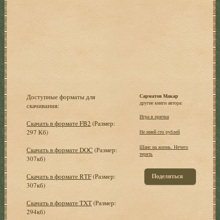
Доступные форматы для
Сарматов Макар
другие книги автора:
скачивания:
Игра в прятки
Скачать в формате FB2
(Размер:
297 Кб)
Не имей сто рублей
Шанс на жизнь. Нечего
Скачать в формате DOC
(Размер:
терять
307кб)
Скачать в формате RTF
(Размер:
Поделиться
307кб)
Скачать в формате TXT
(Размер:
294кб)