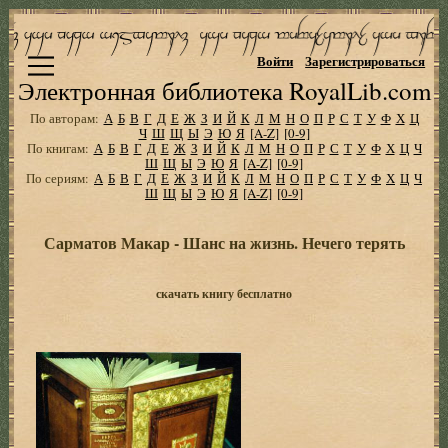
Войти
Зарегистрироваться
Электронная библиотека RoyalLib.com
По авторам:
А
Б
В
Г
Д
Е
Ж
З
И
Й
К
Л
М
Н
О
П
Р
С
Т
У
Ф
Х
Ц
Ч
Ш
Щ
Ы
Э
Ю
Я
[A-Z]
[0-9]
По книгам:
А
Б
В
Г
Д
Е
Ж
З
И
Й
К
Л
М
Н
О
П
Р
С
Т
У
Ф
Х
Ц
Ч
Ш
Щ
Ы
Э
Ю
Я
[A-Z]
[0-9]
По сериям:
А
Б
В
Г
Д
Е
Ж
З
И
Й
К
Л
М
Н
О
П
Р
С
Т
У
Ф
Х
Ц
Ч
Ш
Щ
Ы
Э
Ю
Я
[A-Z]
[0-9]
Сарматов Макар - Шанс на жизнь. Нечего терять
скачать книгу бесплатно