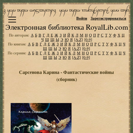
Войти
Зарегистрироваться
Электронная библиотека RoyalLib.com
По авторам:
А
Б
В
Г
Д
Е
Ж
З
И
Й
К
Л
М
Н
О
П
Р
С
Т
У
Ф
Х
Ц
Ч
Ш
Щ
Ы
Э
Ю
Я
[A-Z]
[0-9]
По книгам:
А
Б
В
Г
Д
Е
Ж
З
И
Й
К
Л
М
Н
О
П
Р
С
Т
У
Ф
Х
Ц
Ч
Ш
Щ
Ы
Э
Ю
Я
[A-Z]
[0-9]
По сериям:
А
Б
В
Г
Д
Е
Ж
З
И
Й
К
Л
М
Н
О
П
Р
С
Т
У
Ф
Х
Ц
Ч
Ш
Щ
Ы
Э
Ю
Я
[A-Z]
[0-9]
Сарсенова Карина - Фантастические войны
(сборник)