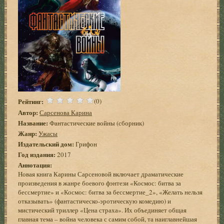
Рейтинг:
(0)
Автор:
Сарсенова Карина
Название:
Фантастические войны (сборник)
Жанр:
Ужасы
Издательский дом:
Грифон
Год издания:
2017
Аннотация:
Новая книга Карины Сарсеновой включает драматические
произведения в жанре боевого фэнтези «Космос: битва за
бессмертие» и «Космос: битва за бессмертие_2», «Желать нельзя
отказывать» (фантастическо-эротическую комедию) и
мистический триллер «Цена страха». Их объединяет общая
главная тема – война человека с самим собой, та наиглавнейшая