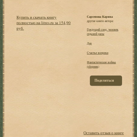
Купить и скачать книгу
Сарсенова Карина
другие книги автора:
полностью на litres.ru за 154,90
руб.
Грядущий след: человек
седьмой расы
Дар
Счастье вопреки
Фантастические войны
(сборник)
Поделиться
Оставить отзыв о книге