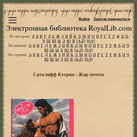
Войти
Зарегистрироваться
Электронная библиотека RoyalLib.com
По авторам:
А
Б
В
Г
Д
Е
Ж
З
И
Й
К
Л
М
Н
О
П
Р
С
Т
У
Ф
Х
Ц
Ч
Ш
Щ
Ы
Э
Ю
Я
[A-Z]
[0-9]
По книгам:
А
Б
В
Г
Д
Е
Ж
З
И
Й
К
Л
М
Н
О
П
Р
С
Т
У
Ф
Х
Ц
Ч
Ш
Щ
Ы
Э
Ю
Я
[A-Z]
[0-9]
По сериям:
А
Б
В
Г
Д
Е
Ж
З
И
Й
К
Л
М
Н
О
П
Р
С
Т
У
Ф
Х
Ц
Ч
Ш
Щ
Ы
Э
Ю
Я
[A-Z]
[0-9]
Сатклифф Кэтрин - Жар мечты