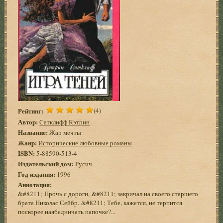
Рейтинг:
(4)
Автор:
Сатклифф Кэтрин
Название:
Жар мечты
Жанр:
Исторические любовные романы
ISBN:
5-88590-513-4
Издательский дом:
Русич
Год издания:
1996
Аннотация:
&#8211; Прочь с дороги, &#8211; закричал на своего старшего
брата Николас Сейбр. &#8211; Тебе, кажется, не терпится
поскорее наябедничать папочке?...