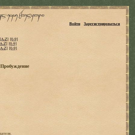
Войти
Зарегистрироваться
[A-Z]
[0-9]
[A-Z]
[0-9]
[A-Z]
[0-9]
. Пробуждение
дателя.