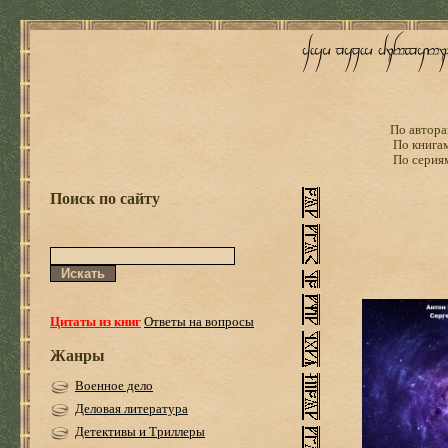
По автора
По книга
По серия
Поиск по сайту
Цитаты из книг
Ответы на вопросы
Жанры
Военное дело
Деловая литература
Детективы и Триллеры