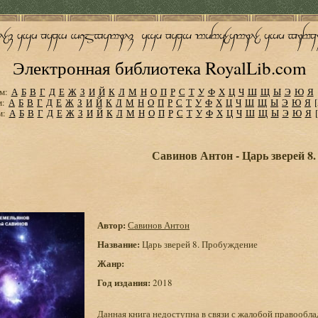
Электронная библиотека RoyalLib.com
м:
А
Б
В
Г
Д
Е
Ж
З
И
Й
К
Л
М
Н
О
П
Р
С
Т
У
Ф
Х
Ц
Ч
Ш
Щ
Ы
Э
Ю
Я
м:
А
Б
В
Г
Д
Е
Ж
З
И
Й
К
Л
М
Н
О
П
Р
С
Т
У
Ф
Х
Ц
Ч
Ш
Щ
Ы
Э
Ю
Я
м:
А
Б
В
Г
Д
Е
Ж
З
И
Й
К
Л
М
Н
О
П
Р
С
Т
У
Ф
Х
Ц
Ч
Ш
Щ
Ы
Э
Ю
Я
Савинов Антон - Царь зверей 8
Автор:
Савинов Антон
Название:
Царь зверей 8. Пробуждение
Жанр:
Год издания:
2018
Данная книга недоступна в связи с жалобой правообла