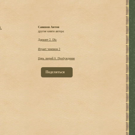
б.
Савинов Антон
другие книги автора:
Даркнет 2. Dlc
Играет чемпион 2
Царь зверей 8. Пробуждение
Поделиться