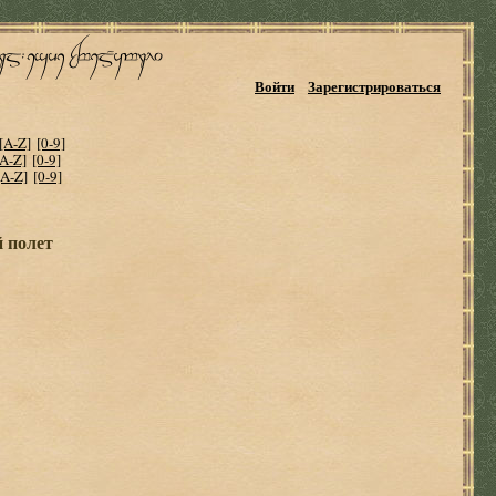
Войти
Зарегистрироваться
[A-Z]
[0-9]
[A-Z]
[0-9]
[A-Z]
[0-9]
 полет