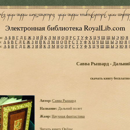
Электронная библиотека RoyalLib.com
м:
А
Б
В
Г
Д
Е
Ж
З
И
Й
К
Л
М
Н
О
П
Р
С
Т
У
Ф
Х
Ц
Ч
Ш
Щ
Ы
Э
Ю
Я
м:
А
Б
В
Г
Д
Е
Ж
З
И
Й
К
Л
М
Н
О
П
Р
С
Т
У
Ф
Х
Ц
Ч
Ш
Щ
Ы
Э
Ю
Я
м:
А
Б
В
Г
Д
Е
Ж
З
И
Й
К
Л
М
Н
О
П
Р
С
Т
У
Ф
Х
Ц
Ч
Ш
Щ
Ы
Э
Ю
Я
Савва Рышард - Дальний
скачать книгу бесплатно
Автор:
Савва Рышард
Название:
Дальний полет
Жанр:
Научная фантастика
Читать книгу Online