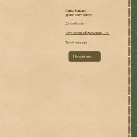
Савва Рышард
другие книги автора:
Дальний полет
Клуб любителей фантастики, 1973
Третий параграф
Поделиться