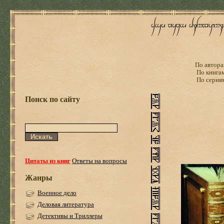
По автора
По книга
По серия
Поиск по сайту
Цитаты из книг
Ответы на вопросы
Жанры
Военное дело
Деловая литература
Детективы и Триллеры