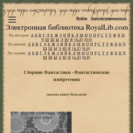
Войти
Зарегистрироваться
Электронная библиотека RoyalLib.com
По авторам:
А
Б
В
Г
Д
Е
Ж
З
И
Й
К
Л
М
Н
О
П
Р
С
Т
У
Ф
Х
Ц
Ч
Ш
Щ
Ы
Э
Ю
Я
[A-Z]
[0-9]
По книгам:
А
Б
В
Г
Д
Е
Ж
З
И
Й
К
Л
М
Н
О
П
Р
С
Т
У
Ф
Х
Ц
Ч
Ш
Щ
Ы
Э
Ю
Я
[A-Z]
[0-9]
По сериям:
А
Б
В
Г
Д
Е
Ж
З
И
Й
К
Л
М
Н
О
П
Р
С
Т
У
Ф
Х
Ц
Ч
Ш
Щ
Ы
Э
Ю
Я
[A-Z]
[0-9]
Сборник Фантастики - Фантастические
изобретения
скачать книгу бесплатно