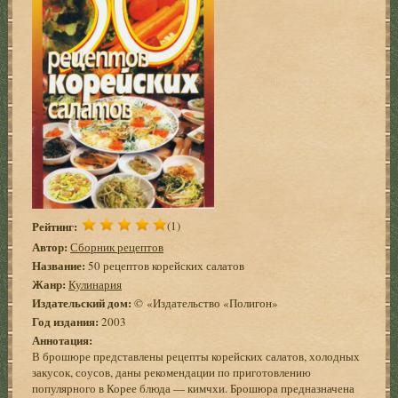
Рейтинг:
(1)
Автор:
Сборник рецептов
Название:
50 рецептов корейских салатов
Жанр:
Кулинария
Издательский дом:
© «Издательство «Полигон»
Год издания:
2003
Аннотация:
В брошюре представлены рецепты корейских салатов, холодных
закусок, соусов, даны рекомендации по приготовлению
популярного в Корее блюда — кимчхи. Брошюра предназначена