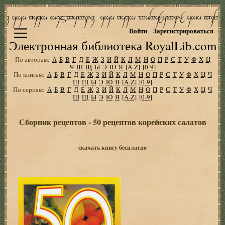
Войти
Зарегистрироваться
Электронная библиотека RoyalLib.com
По авторам:
А
Б
В
Г
Д
Е
Ж
З
И
Й
К
Л
М
Н
О
П
Р
С
Т
У
Ф
Х
Ц
Ч
Ш
Щ
Ы
Э
Ю
Я
[A-Z]
[0-9]
По книгам:
А
Б
В
Г
Д
Е
Ж
З
И
Й
К
Л
М
Н
О
П
Р
С
Т
У
Ф
Х
Ц
Ч
Ш
Щ
Ы
Э
Ю
Я
[A-Z]
[0-9]
По сериям:
А
Б
В
Г
Д
Е
Ж
З
И
Й
К
Л
М
Н
О
П
Р
С
Т
У
Ф
Х
Ц
Ч
Ш
Щ
Ы
Э
Ю
Я
[A-Z]
[0-9]
Сборник рецептов - 50 рецептов корейских салатов
скачать книгу бесплатно