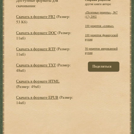
Доступные форматы для
другие книги автора:
скачивания:
«Полезные рецепты», №7
Скачать в формате FB2
(Размер:
(17) 2002
53 Кб)
100 рецептов «оливье»
Скачать в формате DOC
(Размер:
100 рецептов французской
11кб)
кухни
Скачать в формате RTF
(Размер:
50 рецептов американской
кухни
11кб)
Скачать в формате TXT
(Размер:
Поделиться
48кб)
Скачать в формате HTML
(Размер: 49кб)
Скачать в формате EPUB
(Размер:
14кб)