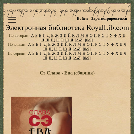
Войти
Зарегистрироваться
Электронная библиотека RoyalLib.com
По авторам:
А
Б
В
Г
Д
Е
Ж
З
И
Й
К
Л
М
Н
О
П
Р
С
Т
У
Ф
Х
Ц
Ч
Ш
Щ
Ы
Э
Ю
Я
[A-Z]
[0-9]
По книгам:
А
Б
В
Г
Д
Е
Ж
З
И
Й
К
Л
М
Н
О
П
Р
С
Т
У
Ф
Х
Ц
Ч
Ш
Щ
Ы
Э
Ю
Я
[A-Z]
[0-9]
По сериям:
А
Б
В
Г
Д
Е
Ж
З
И
Й
К
Л
М
Н
О
П
Р
С
Т
У
Ф
Х
Ц
Ч
Ш
Щ
Ы
Э
Ю
Я
[A-Z]
[0-9]
Сэ Слава - Ева (сборник)