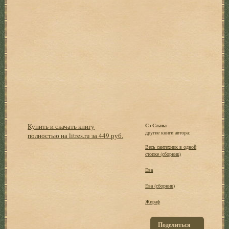
Купить и скачать книгу
Сэ Слава
другие книги автора:
полностью на litres.ru за 449 руб.
Весь сантехник в одной
стопке (сборник)
Ева
Ева (сборник)
Жираф
Поделиться