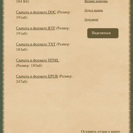
184 Кб)
Желание женщины
Леди и рыцарь
Скачать в формате DOC
(Размер:
191кб)
Леди-пират
Скачать в формате RTF
(Размер:
Поделиться
191кб)
Скачать в формате TXT
(Размер:
183кб)
Скачать в формате HTML
(Размер: 185кб)
Скачать в формате EPUB
(Размер:
247кб)
Оставить отзыв о книге