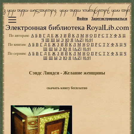
Войти
Зарегистрироваться
Электронная библиотека RoyalLib.com
По авторам:
А
Б
В
Г
Д
Е
Ж
З
И
Й
К
Л
М
Н
О
П
Р
С
Т
У
Ф
Х
Ц
Ч
Ш
Щ
Ы
Э
Ю
Я
[A-Z]
[0-9]
По книгам:
А
Б
В
Г
Д
Е
Ж
З
И
Й
К
Л
М
Н
О
П
Р
С
Т
У
Ф
Х
Ц
Ч
Ш
Щ
Ы
Э
Ю
Я
[A-Z]
[0-9]
По сериям:
А
Б
В
Г
Д
Е
Ж
З
И
Й
К
Л
М
Н
О
П
Р
С
Т
У
Ф
Х
Ц
Ч
Ш
Щ
Ы
Э
Ю
Я
[A-Z]
[0-9]
Сэндс Линдси - Желание женщины
скачать книгу бесплатно