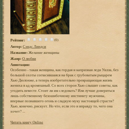
Рейтинг:
(0)
Автор:
Сэндс Линдси
Название:
Желание женщины
Жанр:
О любви
Аннотация:
Особенно - такая женщина, как гордая и капризная леди Уилла, без
большой охоты согласившаяся на брак с грубоватым рыцарем
Хью Дюлонже, а теперь изобретательно превращающая жизнь
жениха в ад кромешный. Со всех сторон Хью слышит советы, как
угодить невесте. Стоит ли им следовать? Или лучше довериться
лишь собственному безошибочному инстинкту мужчины,
впервые познавшего огонь и сладкую муку настоящей страсти?
Хью, конечно, рискует. Но что, если это и вправду то, чего она
хочет? ...
Читать книгу Online