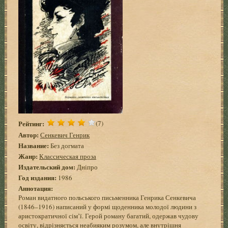
Рейтинг:
(7)
Автор:
Сенкевич Генрик
Название:
Без догмата
Жанр:
Классическая проза
Издательский дом:
Дніпро
Год издания:
1986
Аннотация:
Роман видатного польського письменника Генрика Сенкевича
(1846–1916) написаний у формі щоденника молодої людини з
аристократичної сім’ї. Герой роману багатий, одержав чудову
освіту, відрізняється неабияким розумом, але внутрішня