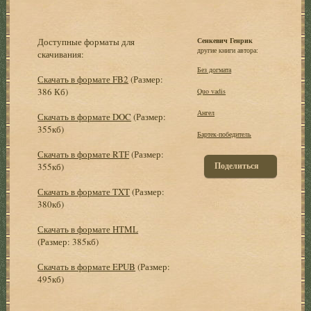
Доступные форматы для
Сенкевич Генрик
другие книги автора:
скачивания:
Без догмата
Скачать в формате FB2
(Размер:
386 Кб)
Quo vadis
Ангел
Скачать в формате DOC
(Размер:
355кб)
Бартек-победитель
Скачать в формате RTF
(Размер:
Поделиться
355кб)
Скачать в формате TXT
(Размер:
380кб)
Скачать в формате HTML
(Размер: 385кб)
Скачать в формате EPUB
(Размер:
495кб)