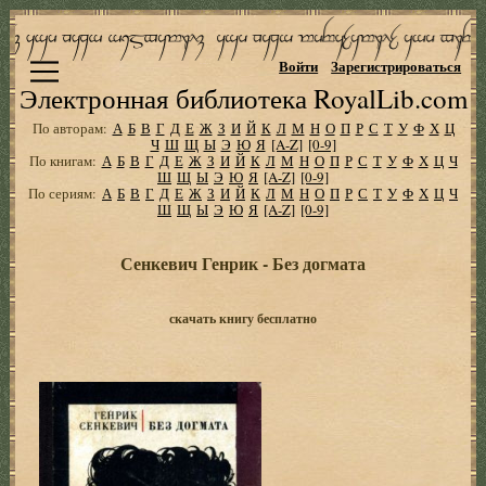
Войти
Зарегистрироваться
Электронная библиотека RoyalLib.com
По авторам:
А
Б
В
Г
Д
Е
Ж
З
И
Й
К
Л
М
Н
О
П
Р
С
Т
У
Ф
Х
Ц
Ч
Ш
Щ
Ы
Э
Ю
Я
[A-Z]
[0-9]
По книгам:
А
Б
В
Г
Д
Е
Ж
З
И
Й
К
Л
М
Н
О
П
Р
С
Т
У
Ф
Х
Ц
Ч
Ш
Щ
Ы
Э
Ю
Я
[A-Z]
[0-9]
По сериям:
А
Б
В
Г
Д
Е
Ж
З
И
Й
К
Л
М
Н
О
П
Р
С
Т
У
Ф
Х
Ц
Ч
Ш
Щ
Ы
Э
Ю
Я
[A-Z]
[0-9]
Сенкевич Генрик - Без догмата
скачать книгу бесплатно