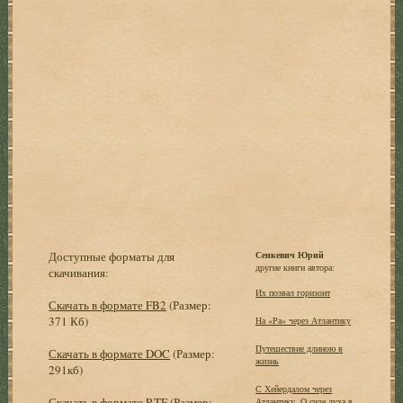
Доступные форматы для
Сенкевич Юрий
другие книги автора:
скачивания:
Их позвал горизонт
Скачать в формате FB2
(Размер:
371 Кб)
На «Ра» через Атлантику
Путешествие длиною в
Скачать в формате DOC
(Размер:
жизнь
291кб)
С Хейердалом через
Скачать в формате RTF
(Размер:
Атлантику. О силе духа в