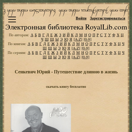
Войти
Зарегистрироваться
Электронная библиотека RoyalLib.com
По авторам:
А
Б
В
Г
Д
Е
Ж
З
И
Й
К
Л
М
Н
О
П
Р
С
Т
У
Ф
Х
Ц
Ч
Ш
Щ
Ы
Э
Ю
Я
[A-Z]
[0-9]
По книгам:
А
Б
В
Г
Д
Е
Ж
З
И
Й
К
Л
М
Н
О
П
Р
С
Т
У
Ф
Х
Ц
Ч
Ш
Щ
Ы
Э
Ю
Я
[A-Z]
[0-9]
По сериям:
А
Б
В
Г
Д
Е
Ж
З
И
Й
К
Л
М
Н
О
П
Р
С
Т
У
Ф
Х
Ц
Ч
Ш
Щ
Ы
Э
Ю
Я
[A-Z]
[0-9]
Сенкевич Юрий - Путешествие длиною в жизнь
скачать книгу бесплатно