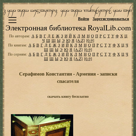
Войти
Зарегистрироваться
Электронная библиотека RoyalLib.com
По авторам:
А
Б
В
Г
Д
Е
Ж
З
И
Й
К
Л
М
Н
О
П
Р
С
Т
У
Ф
Х
Ц
Ч
Ш
Щ
Ы
Э
Ю
Я
[A-Z]
[0-9]
По книгам:
А
Б
В
Г
Д
Е
Ж
З
И
Й
К
Л
М
Н
О
П
Р
С
Т
У
Ф
Х
Ц
Ч
Ш
Щ
Ы
Э
Ю
Я
[A-Z]
[0-9]
По сериям:
А
Б
В
Г
Д
Е
Ж
З
И
Й
К
Л
М
Н
О
П
Р
С
Т
У
Ф
Х
Ц
Ч
Ш
Щ
Ы
Э
Ю
Я
[A-Z]
[0-9]
Серафимов Константин - Армения - записки
спасателя
скачать книгу бесплатно