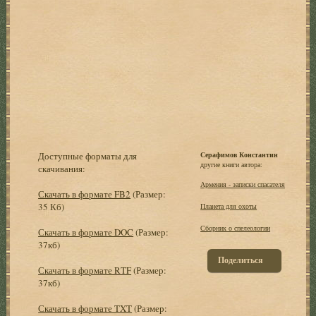
Доступные форматы для
Серафимов Константин
другие книги автора:
скачивания:
Армения - записки спасателя
Скачать в формате FB2
(Размер:
35 Кб)
Планета для охоты
Сборник о спелеологии
Скачать в формате DOC
(Размер:
37кб)
Поделиться
Скачать в формате RTF
(Размер:
37кб)
Скачать в формате TXT
(Размер: