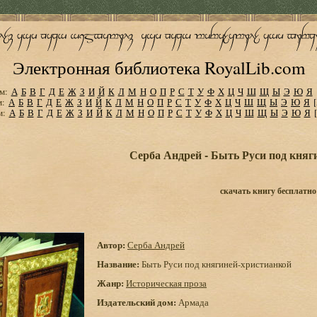
Электронная библиотека RoyalLib.com
м:
А
Б
В
Г
Д
Е
Ж
З
И
Й
К
Л
М
Н
О
П
Р
С
Т
У
Ф
Х
Ц
Ч
Ш
Щ
Ы
Э
Ю
Я
м:
А
Б
В
Г
Д
Е
Ж
З
И
Й
К
Л
М
Н
О
П
Р
С
Т
У
Ф
Х
Ц
Ч
Ш
Щ
Ы
Э
Ю
Я
м:
А
Б
В
Г
Д
Е
Ж
З
И
Й
К
Л
М
Н
О
П
Р
С
Т
У
Ф
Х
Ц
Ч
Ш
Щ
Ы
Э
Ю
Я
Серба Андрей - Быть Руси под княг
скачать книгу бесплатно
Автор:
Серба Андрей
Название:
Быть Руси под княгиней-христианкой
Жанр:
Историческая проза
Издательский дом:
Армада