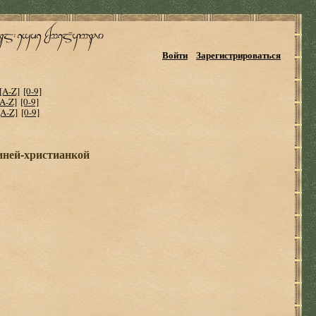
Войти
Зарегистрироваться
[A-Z]
[0-9]
[A-Z]
[0-9]
[A-Z]
[0-9]
иней-христианкой