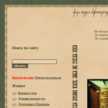
По автора
По книга
По серия
Поиск по сайту
Цитаты из книг
Ответы на вопросы
Жанры
Военное дело
Деловая литература
Детективы и Триллеры