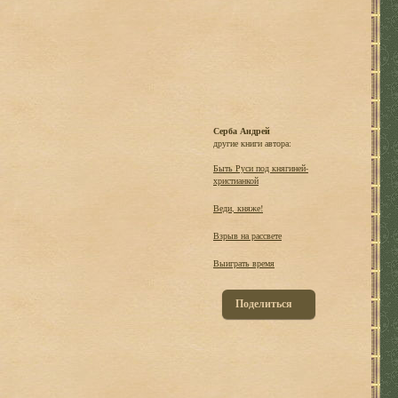
Серба Андрей
другие книги автора:
Быть Руси под княгиней-
христианкой
Веди, княже!
Взрыв на рассвете
Выиграть время
Поделиться