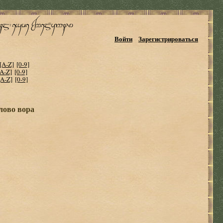
Войти
Зарегистрироваться
[A-Z]
[0-9]
[A-Z]
[0-9]
[A-Z]
[0-9]
лово вора