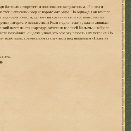
ди блатных авторитетом пользовался заслуженным, ибо жил и
ается, неписаный кодекс воровского мира. Но однажды он влип по
агаданской области, дал ему на хранение свои кровные, честно
грева» лагерного начальства, а Коля в одночасье «рыжья» лишился –
ский налет на его квартиру, замочили корешей Колымы и забрали
асти покойника; он даже узнал, кто всю эту пакость ему устроил. Но
ел» золотишко, срежиссировав спектакль под названием «Налет на
дателя.
ги
.