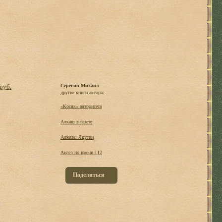
 руб.
Серегин Михаил
другие книги автора:
«Косяк» авторитета
Алкаш в газете
Алмазы Якутии
Ангел по имени 112
Поделиться