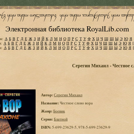
Электронная библиотека RoyalLib.com
м:
А
Б
В
Г
Д
Е
Ж
З
И
Й
К
Л
М
Н
О
П
Р
С
Т
У
Ф
Х
Ц
Ч
Ш
Щ
Ы
Э
Ю
Я
м:
А
Б
В
Г
Д
Е
Ж
З
И
Й
К
Л
М
Н
О
П
Р
С
Т
У
Ф
Х
Ц
Ч
Ш
Щ
Ы
Э
Ю
Я
м:
А
Б
В
Г
Д
Е
Ж
З
И
Й
К
Л
М
Н
О
П
Р
С
Т
У
Ф
Х
Ц
Ч
Ш
Щ
Ы
Э
Ю
Я
Серегин Михаил - Честное с
Автор:
Серегин Михаил
Название:
Честное слово вора
Жанр:
Боевик
Серия:
Блатной
ISBN:
5-699-23629-5, 978-5-699-23629-9