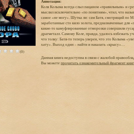
Аннотация:
Коля Колыма всегда слыл пацаном «правильным» и сре
мыслил исключительно «по понятиям», чтил, что назыв
самое «не могу». Шутка ли: сам Батя, смотрящий по М
заработанные сто кило золота, предназначенные для «
какие-то камуфлированные отморозки совершили гусар
драгметалл. Самому Коле, правда, удалось избежать уч
что толку: Батя-то теперь уверен, что это Колыма «ув
хату». Выход один – найти и наказать «крысу»…
(0)
Данная книга недоступна в связи с жалобой правообла
Вы можете
прочитать ознакомительный фрагмент кни