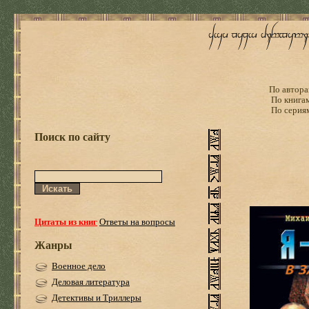
По автора
По книга
По серия
Поиск по сайту
Цитаты из книг
Ответы на вопросы
Жанры
Военное дело
Деловая литература
Детективы и Триллеры