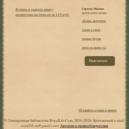
Купить и скачать книгу
Серегин Михаил
другие книги автора:
полностью на litres.ru за 119 руб.
«Косяк» авторитета
Алкаш в газете
Алмазы Якутии
Ангел по имени 112
Поделиться
Оставить отзыв о книге
© Электронная библиотека RoyalLib.Com, 2010-2026. Контактный e-mail:
royallib.ru@gmail.com
|
Авторам и правообладателям