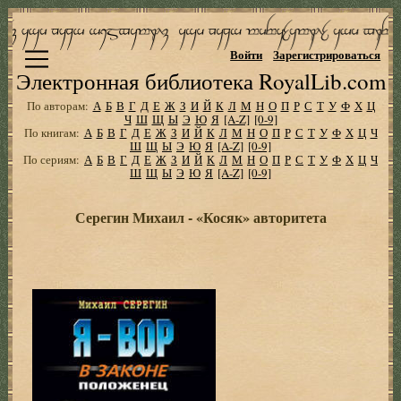
Войти
Зарегистрироваться
Электронная библиотека RoyalLib.com
По авторам:
А
Б
В
Г
Д
Е
Ж
З
И
Й
К
Л
М
Н
О
П
Р
С
Т
У
Ф
Х
Ц
Ч
Ш
Щ
Ы
Э
Ю
Я
[A-Z]
[0-9]
По книгам:
А
Б
В
Г
Д
Е
Ж
З
И
Й
К
Л
М
Н
О
П
Р
С
Т
У
Ф
Х
Ц
Ч
Ш
Щ
Ы
Э
Ю
Я
[A-Z]
[0-9]
По сериям:
А
Б
В
Г
Д
Е
Ж
З
И
Й
К
Л
М
Н
О
П
Р
С
Т
У
Ф
Х
Ц
Ч
Ш
Щ
Ы
Э
Ю
Я
[A-Z]
[0-9]
Серегин Михаил - «Косяк» авторитета