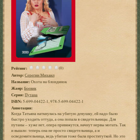
Рейтинг:
(0)
Автор:
Серегин Михаил
Название:
Охота на блондинок
Жанр:
Боевик
Серия:
Путана
ISBN:
5-699-04422-1, 978-5-699-04422-1
Аннотация:
Когда Татьяна наткнулась на убитую девушку, ей надо было
быстро уходить оттуда, а она попала в свидетельницы. Для
путаны – хуже нет, опера привяжутся, начнут нервы мотать. Так
и вышло: теперь она не просто свидетельница, а и
осведомительница, ведь убитая тоже была проституткой. Но это