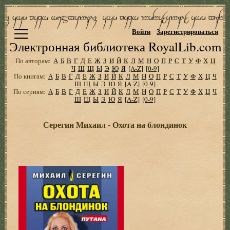
Войти
Зарегистрироваться
Электронная библиотека RoyalLib.com
По авторам:
А
Б
В
Г
Д
Е
Ж
З
И
Й
К
Л
М
Н
О
П
Р
С
Т
У
Ф
Х
Ц
Ч
Ш
Щ
Ы
Э
Ю
Я
[A-Z]
[0-9]
По книгам:
А
Б
В
Г
Д
Е
Ж
З
И
Й
К
Л
М
Н
О
П
Р
С
Т
У
Ф
Х
Ц
Ч
Ш
Щ
Ы
Э
Ю
Я
[A-Z]
[0-9]
По сериям:
А
Б
В
Г
Д
Е
Ж
З
И
Й
К
Л
М
Н
О
П
Р
С
Т
У
Ф
Х
Ц
Ч
Ш
Щ
Ы
Э
Ю
Я
[A-Z]
[0-9]
Серегин Михаил - Охота на блондинок