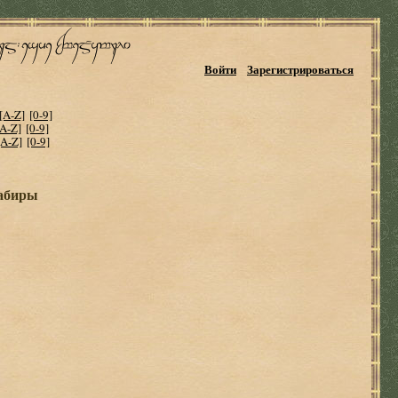
Войти
Зарегистрироваться
[A-Z]
[0-9]
[A-Z]
[0-9]
[A-Z]
[0-9]
Кабиры