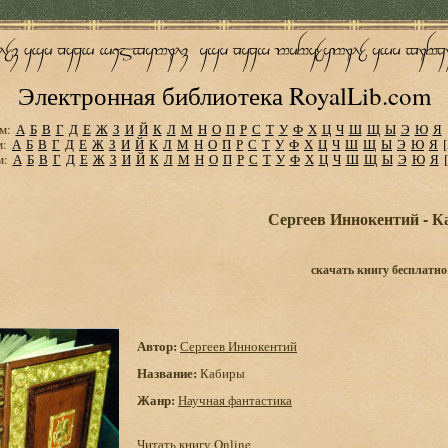
Электронная библиотека RoyalLib.com
м:
А
Б
В
Г
Д
Е
Ж
З
И
Й
К
Л
М
Н
О
П
Р
С
Т
У
Ф
Х
Ц
Ч
Ш
Щ
Ы
Э
Ю
Я
м:
А
Б
В
Г
Д
Е
Ж
З
И
Й
К
Л
М
Н
О
П
Р
С
Т
У
Ф
Х
Ц
Ч
Ш
Щ
Ы
Э
Ю
Я
м:
А
Б
В
Г
Д
Е
Ж
З
И
Й
К
Л
М
Н
О
П
Р
С
Т
У
Ф
Х
Ц
Ч
Ш
Щ
Ы
Э
Ю
Я
Сергеев Иннокентий - 
скачать книгу бесплатно
Автор:
Сергеев Иннокентий
Название:
Кабиры
Жанр:
Научная фантастика
Читать книгу Online