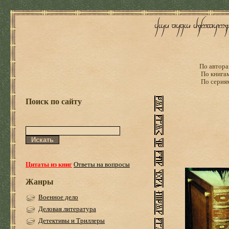
По автора
По книга
По серия
Поиск по сайту
Цитаты из книг
Ответы на вопросы
Жанры
Военное дело
Деловая литература
Детективы и Триллеры