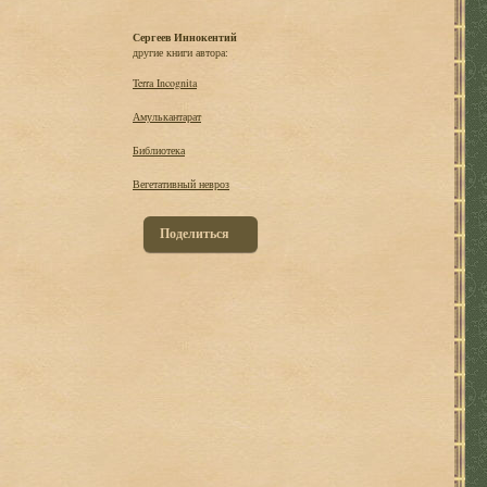
Сергеев Иннокентий
другие книги автора:
Terra Incognita
Амулькантарат
Библиотека
Вегетативный невроз
Поделиться