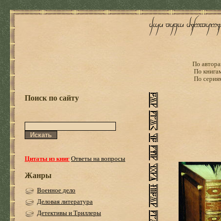
По автора
По книга
По серия
Поиск по сайту
Цитаты из книг
Ответы на вопросы
Жанры
Военное дело
Деловая литература
Детективы и Триллеры