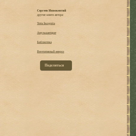
Сергеев Иннокентий
другие книги автора:
Terra Incognita
Амулькантарат
Библиотека
Вегетативный невроз
Поделиться