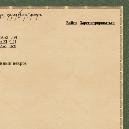
Войти
Зарегистрироваться
[A-Z]
[0-9]
[A-Z]
[0-9]
[A-Z]
[0-9]
ивный невроз