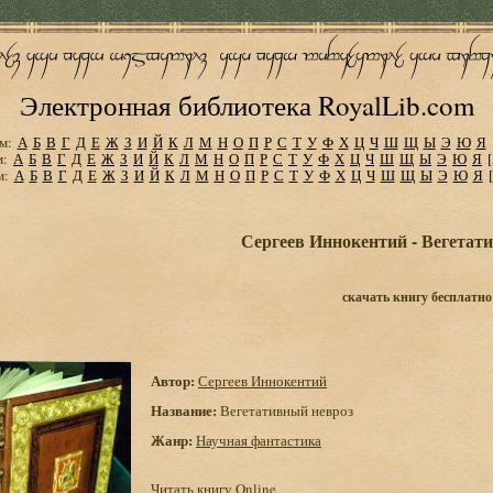
Электронная библиотека RoyalLib.com
м:
А
Б
В
Г
Д
Е
Ж
З
И
Й
К
Л
М
Н
О
П
Р
С
Т
У
Ф
Х
Ц
Ч
Ш
Щ
Ы
Э
Ю
Я
м:
А
Б
В
Г
Д
Е
Ж
З
И
Й
К
Л
М
Н
О
П
Р
С
Т
У
Ф
Х
Ц
Ч
Ш
Щ
Ы
Э
Ю
Я
м:
А
Б
В
Г
Д
Е
Ж
З
И
Й
К
Л
М
Н
О
П
Р
С
Т
У
Ф
Х
Ц
Ч
Ш
Щ
Ы
Э
Ю
Я
Сергеев Иннокентий - Вегетат
скачать книгу бесплатно
Автор:
Сергеев Иннокентий
Название:
Вегетативный невроз
Жанр:
Научная фантастика
Читать книгу Online