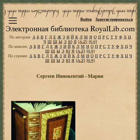
Войти
Зарегистрироваться
Электронная библиотека RoyalLib.com
По авторам:
А
Б
В
Г
Д
Е
Ж
З
И
Й
К
Л
М
Н
О
П
Р
С
Т
У
Ф
Х
Ц
Ч
Ш
Щ
Ы
Э
Ю
Я
[A-Z]
[0-9]
По книгам:
А
Б
В
Г
Д
Е
Ж
З
И
Й
К
Л
М
Н
О
П
Р
С
Т
У
Ф
Х
Ц
Ч
Ш
Щ
Ы
Э
Ю
Я
[A-Z]
[0-9]
По сериям:
А
Б
В
Г
Д
Е
Ж
З
И
Й
К
Л
М
Н
О
П
Р
С
Т
У
Ф
Х
Ц
Ч
Ш
Щ
Ы
Э
Ю
Я
[A-Z]
[0-9]
Сергеев Иннокентий - Мария