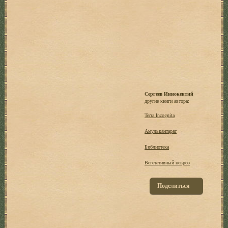
Сергеев Иннокентий
другие книги автора:
Terra Incognita
Амулькантарат
Библиотека
Вегетативный невроз
Поделиться