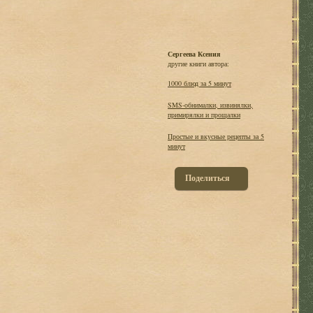
Сергеева Ксения
другие книги автора:
1000 блюд за 5 минут
SMS-обнималки, извинялки,
примирялки и прощалки
Простые и вкусные рецепты за 5
минут
Поделиться