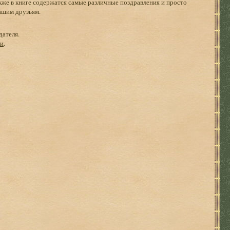
 Также в книге содержатся самые различные поздравления и просто
ашим друзьям.
дателя.
ги
.