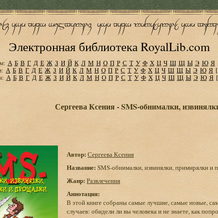
Электронная библиотека RoyalLib.com
м:
А
Б
В
Г
Д
Е
Ж
З
И
Й
К
Л
М
Н
О
П
Р
С
Т
У
Ф
Х
Ц
Ч
Ш
Щ
Ы
Э
Ю
Я
м:
А
Б
В
Г
Д
Е
Ж
З
И
Й
К
Л
М
Н
О
П
Р
С
Т
У
Ф
Х
Ц
Ч
Ш
Щ
Ы
Э
Ю
Я
м:
А
Б
В
Г
Д
Е
Ж
З
И
Й
К
Л
М
Н
О
П
Р
С
Т
У
Ф
Х
Ц
Ч
Ш
Щ
Ы
Э
Ю
Я
Сергеева Ксения - SMS-обнималки, извинял
Автор:
Сергеева Ксения
Название:
SMS-обнималки, извинялки, примирялки и 
Жанр:
Развлечения
Аннотация:
В этой книге собраны самые лучшие, самые новые, с
случаев: обидели ли вы человека и не знаете, как поп