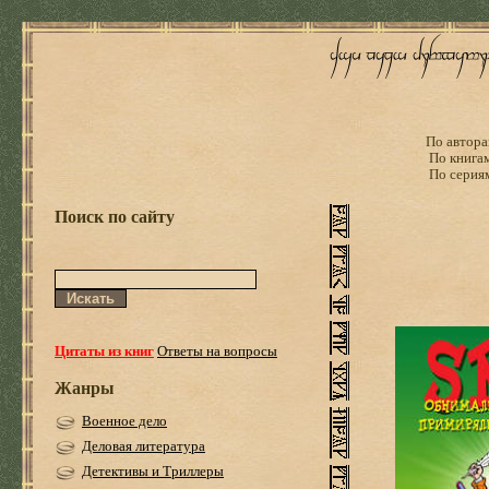
По автора
По книга
По серия
Поиск по сайту
Цитаты из книг
Ответы на вопросы
Жанры
Военное дело
Деловая литература
Детективы и Триллеры