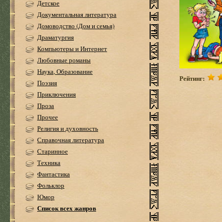
Детское
Документальная литература
Домоводство (Дом и семья)
Драматургия
Компьютеры и Интернет
Любовные романы
Наука, Образование
Рейтинг:
Поэзия
Приключения
Проза
Прочее
Религия и духовность
Справочная литература
Старинное
Техника
Фантастика
Фольклор
Юмор
Список всех жанров