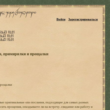
Войти
Зарегистрироваться
[A-Z]
[0-9]
[A-Z]
[0-9]
[A-Z]
[0-9]
ки, примирялки и прощалки
прощалки
амые оригинальные sms-послания, подходящие для самых разных
росить прощения, опаздываете ли на встречу, свидание или работу и