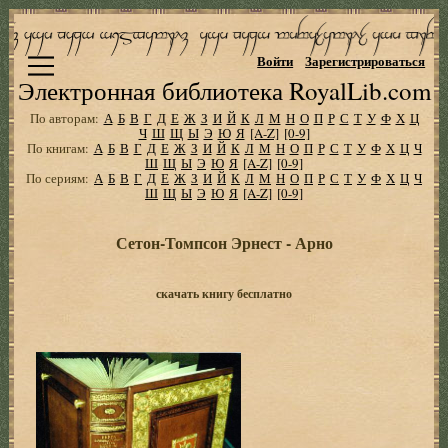
Войти
Зарегистрироваться
Электронная библиотека RoyalLib.com
По авторам:
А
Б
В
Г
Д
Е
Ж
З
И
Й
К
Л
М
Н
О
П
Р
С
Т
У
Ф
Х
Ц
Ч
Ш
Щ
Ы
Э
Ю
Я
[A-Z]
[0-9]
По книгам:
А
Б
В
Г
Д
Е
Ж
З
И
Й
К
Л
М
Н
О
П
Р
С
Т
У
Ф
Х
Ц
Ч
Ш
Щ
Ы
Э
Ю
Я
[A-Z]
[0-9]
По сериям:
А
Б
В
Г
Д
Е
Ж
З
И
Й
К
Л
М
Н
О
П
Р
С
Т
У
Ф
Х
Ц
Ч
Ш
Щ
Ы
Э
Ю
Я
[A-Z]
[0-9]
Сетон-Томпсон Эрнест - Арно
скачать книгу бесплатно