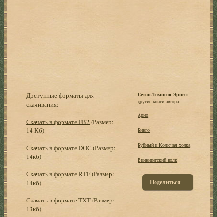
Доступные форматы для
Сетон-Томпсон Эрнест
другие книги автора:
скачивания:
Арно
Скачать в формате FB2
(Размер:
14 Кб)
Бинго
Буйный и Колючая холка
Скачать в формате DOC
(Размер:
14кб)
Виннипегский волк
Скачать в формате RTF
(Размер:
Поделиться
14кб)
Скачать в формате TXT
(Размер:
13кб)