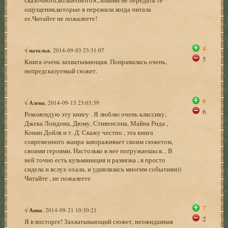
ощущения,которые я пережила когда читала
ее.Читайте не пожалеете!
4
√
наталья
, 2014-09-03 23:31:07
5
Книга очень захватывающая. Понравилась очень,
непредсказуемый сюжет.
6
√
Алена
, 2014-09-15 23:03:39
6
Рекомендую эту книгу . Я люблю очень классику,
Джека Лондона, Дюму, Стивенсона, Майна Рида ,
Конан Дойля и т. Д. Скажу честно , эта книга
современного жанра завораживает своим сюжетом,
своими героями. Настолько в нее погружаешься... В
ней точно есть кульминация и развязка , я просто
сидела и вслух охала, и удивлялась многим событиям))
Читайте , не пожалеете
7
√
Анна
, 2014-09-21 10:30:21
2
Я в восторге! Захватывающий сюжет, неожиданная