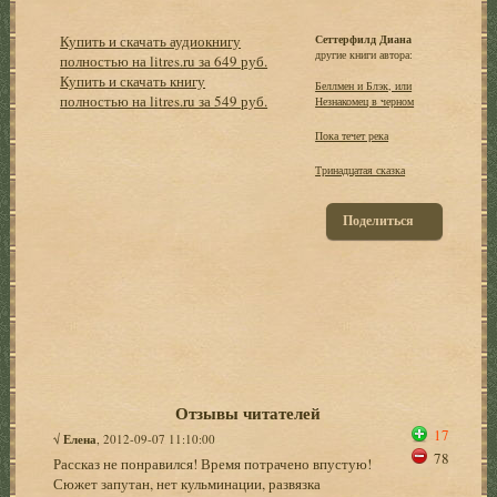
Купить и скачать аудиокнигу
Сеттерфилд Диана
другие книги автора:
полностью на litres.ru за 649 руб.
Купить и скачать книгу
Беллмен и Блэк, или
полностью на litres.ru за 549 руб.
Незнакомец в черном
Пока течет река
Тринадцатая сказка
Поделиться
Отзывы читателей
17
√
Елена
, 2012-09-07 11:10:00
78
Рассказ не понравился! Время потрачено впустую!
Сюжет запутан, нет кульминации, развязка