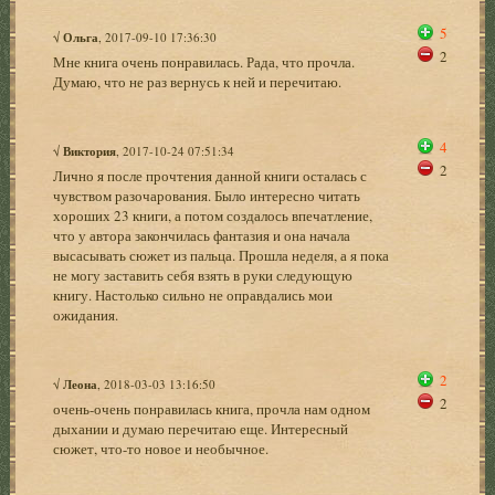
5
√
Ольга
, 2017-09-10 17:36:30
2
Мне книга очень понравилась. Рада, что прочла.
Думаю, что не раз вернусь к ней и перечитаю.
4
√
Виктория
, 2017-10-24 07:51:34
2
Лично я после прочтения данной книги осталась с
чувством разочарования. Было интересно читать
хороших 23 книги, а потом создалось впечатление,
что у автора закончилась фантазия и она начала
высасывать сюжет из пальца. Прошла неделя, а я пока
не могу заставить себя взять в руки следующую
книгу. Настолько сильно не оправдались мои
ожидания.
2
√
Леона
, 2018-03-03 13:16:50
2
очень-очень понравилась книга, прочла нам одном
дыхании и думаю перечитаю еще. Интересный
сюжет, что-то новое и необычное.