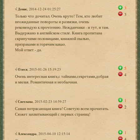
3
√
Денис
, 2014-12-24 01:25:27
3
Только что дочитал. Очень круто! Тем, кто любит
неожиданные повороты и развязки, очень
рекомендую к прочтению. Нежданчики - и тут, и там.
Выдержано в английском стиле. Книга пропитана
скрипучими половицами, книжной пылью,
призраками и горячим какао.
Мой ответ - да.
5
√
Олеся
, 2015-01-26 15:19:23
4
Очень интересная книга,с тайнами,секретами,добрая
и милая. Романтичная и необычная.
1
√
Светлана
, 2015-02-23 14:59:27
2
Самая потрясающая книга! Советую всем прочитать.
Сюжет захватывающий с первых страниц!
1
√
Александра
, 2015-04-10 12:15:14
4