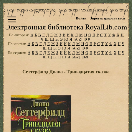
Войти
Зарегистрироваться
Электронная библиотека RoyalLib.com
По авторам:
А
Б
В
Г
Д
Е
Ж
З
И
Й
К
Л
М
Н
О
П
Р
С
Т
У
Ф
Х
Ц
Ч
Ш
Щ
Ы
Э
Ю
Я
[A-Z]
[0-9]
По книгам:
А
Б
В
Г
Д
Е
Ж
З
И
Й
К
Л
М
Н
О
П
Р
С
Т
У
Ф
Х
Ц
Ч
Ш
Щ
Ы
Э
Ю
Я
[A-Z]
[0-9]
По сериям:
А
Б
В
Г
Д
Е
Ж
З
И
Й
К
Л
М
Н
О
П
Р
С
Т
У
Ф
Х
Ц
Ч
Ш
Щ
Ы
Э
Ю
Я
[A-Z]
[0-9]
Сеттерфилд Диана - Тринадцатая сказка