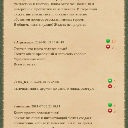
фантастику и мистику, книга оказалась более, чем
интересной, проглотила ее за 2 вечера. Интересный
сюжет, интересная история семьи, интересно
обставлен процесс рассказа главных героев.
В общем, читать нужно! Жалеть не придется!
10
√
Апрельская
, 2014-02-09 16:04:49
3
Считаю,что книга потрясающая!
Сюжет очень красочный и написано хорошо.
Удивительная книга!
Всем советую
5
√
Oliv_Ka
, 2014-04-18 09:45:08
2
отличная книга, держит до самого конца, советую
9
√
виктория
, 2014-07-22 23:10:14
3
Книга просто великолепная!
Захватывающий и интригующий сюжет,создает
впечатление чего то готического и в то же время
сказочного,волшебного)Словами не передать те