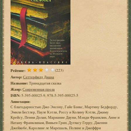
Рейтинг:
(223)
Автор:
Сеттерфилд Диана
Название:
Тринадцатая сказка
Жанр:
Современная проза
ISBN:
5-395-00025-9, 978-5-395-00025-5
Аннотация:
С благодарностью Джо Энсону, Гайе Бэнкс, Мартину Бедфорду,
Эмили Бестлер, Пауле Кэтли, Россу и Колину Кэтли, Джиму
Крейсу, Пенни Долан, Марианне Дауни, Мэнди Франклин, Анне и
Натану Франклинам, Вивьен Грин, Дугласу Герру, Дженни
Джейкобе, Каролине ле Марешаль, Полине и Джеффри