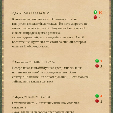
10
√
Диана
, 2013-12-02 16:58:35
3
Книга очень понравилась!!! Сначала, согласна,
втянуться в сюжет было тяжело. Но потом просто не
могла оторваться от книги. Запутанный готический
сюжет, непредсказуемая развязка,
сюжет, держащий до последней странички! А ещё
впечатление, будто кто-то стоит за спиной(вечером
читала). В общем, классно!
9
√
Анастасия
, 2014-01-13 21:22:34
5
Невероятная книга!!!!Лучшая среди многих книг
прочитанных мной за последнее время!Всем
советую)))Читалась на одном дыхании)))Если любите
тайны, книга как раз для вас)
4
√
Мария
, 2014-01-21 14:40:30
2
Отличная книга. С названием конечно мало что
связано :)
Даже для меня, человека предпочитающего