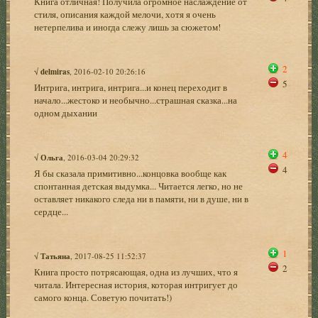
Книга отличная! Получила огромное наслаждение от
стиля, описания каждой мелочи, хотя я очень
нетерпелива и иногда слежу лишь за сюжетом!
2
√
delmiras
, 2016-02-10 20:26:16
5
Интрига, интрига, интрига...и конец переходит в
начало...жестоко и необычно...страшная сказка...на
одном дыхании
4
√
Ольга
, 2016-03-04 20:29:32
4
Я бы сказала примитивно...концовка вообще как
спонтанная детская выдумка... Читается легко, но не
оставляет никакого следа ни в памяти, ни в душе, ни в
сердце...
1
√
Татьяна
, 2017-08-25 11:52:37
2
Книга просто потрясающая, одна из лучших, что я
читала. Интересная история, которая интригует до
самого конца. Советую почитать!)