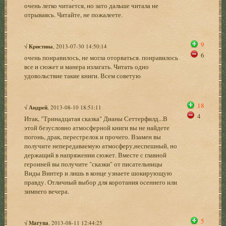
очень легко читается, но зато дальше читала не
отрываясь. Читайте, не пожалеете.
9
√
Кристина
, 2013-07-30 14:50:14
6
очень понравилось, не могла оторваться. понравилось
все и сюжет и манера излагать. Читать одно
удовольствие такие книги. Всем советую
18
√
Андрей
, 2013-08-10 18:51:11
4
Итак, "Тринадцатая сказка" Дианы Сеттерфилд...В
этой безусловно атмосферной книги вы не найдете
погонь, драк, перестрелок и прочего. Взамен вы
получите непередаваемую атмосферу,неспешный, но
держащий в напряжении сюжет. Вместе с главной
героиней вы получите "сказки" от писательницы
Виды Винтер и лишь в конце узнаете шокирующую
правду. Отличный выбор для коротания осеннего или
зимнего вечера.
5
√
Maryna
, 2013-08-11 12:44:25