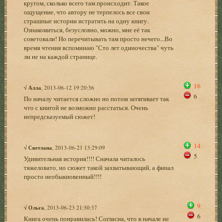
кругом, сколько всего там происходит. Такое
ощущение, что автору не терпелось все свои
страшные истории истратить на одну книгу.
Ознакомиться, безусловно, можно, мне её так
советовали! Но перечитывать там просто нечего...Во
время чтения вспоминаю "Сто лет одиночества" чуть
ли не на каждой странице.
16
√
Алла
, 2013-06-12 19:20:36
6
По началу читается сложно но потом затягивает так
что с книгой не возможно расстаться. Очень
непредсказуемый сюжет!
14
√
Светлана
, 2013-06-21 13:29:09
5
Удивительная история!!!! Сначала читалось
тяжеловато, но сюжет такой захватывающий, а финал
просто необыкновенный!!!!
9
√
Ольга
, 2013-06-23 21:30:37
6
Книга очень понравилась! Согласна, что в начале не