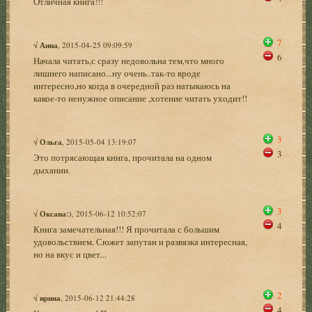
Отличная книга!!!
7
√
Анна
, 2015-04-25 09:09:59
6
Начала читать,с сразу недовольна тем,что много
лишнего написано...ну очень..так-то вроде
интересно,но когда в очередной раз натыкаюсь на
какое-то ненужное описание ,хотение читать уходит!!
3
√
Ольга
, 2015-05-04 13:19:07
3
Это потрясающая книга, прочитала на одном
дыхании.
3
√
Оксана:)
, 2015-06-12 10:52:07
4
Книга замечательная!!! Я прочитала с большим
удовольствием. Сюжет запутан и развязка интересная,
но на вкус и цвет...
2
√
ирина
, 2015-06-12 21:44:28
4