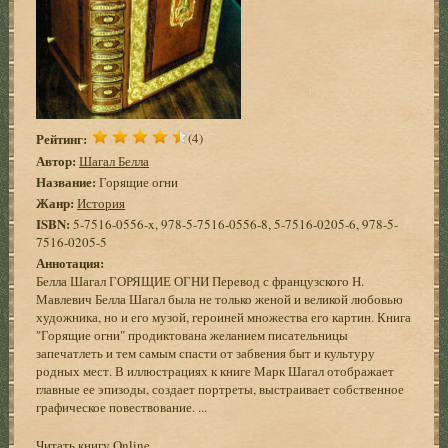
Рейтинг:
(4)
Автор:
Шагал Белла
Название:
Горящие огни
Жанр:
История
ISBN:
5-7516-0556-x, 978-5-7516-0556-8, 5-7516-0205-6, 978-5-
7516-0205-5
Аннотация:
Белла Шагал ГОРЯЩИЕ ОГНИ Перeвод с французского Н.
Мавлевич Белла Шагал была не только женой и великой любовью
художника, но и его музой, героиней множества его картин. Книга
"Горящие огни" продиктована желанием писательницы
запечатлеть и тем самым спасти от забвения быт и культуру
родных мест. В иллюстрациях к книге Марк Шагал отображает
главные ее эпизоды, создает портреты, выстраивает собственное
графическое повествование. ...
Читать книгу Online