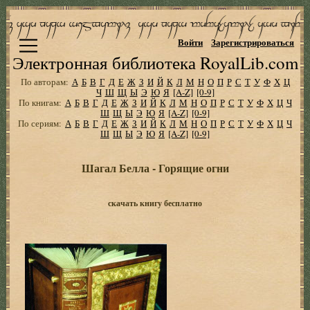
Войти
Зарегистрироваться
Электронная библиотека RoyalLib.com
По авторам:
А
Б
В
Г
Д
Е
Ж
З
И
Й
К
Л
М
Н
О
П
Р
С
Т
У
Ф
Х
Ц
Ч
Ш
Щ
Ы
Э
Ю
Я
[A-Z]
[0-9]
По книгам:
А
Б
В
Г
Д
Е
Ж
З
И
Й
К
Л
М
Н
О
П
Р
С
Т
У
Ф
Х
Ц
Ч
Ш
Щ
Ы
Э
Ю
Я
[A-Z]
[0-9]
По сериям:
А
Б
В
Г
Д
Е
Ж
З
И
Й
К
Л
М
Н
О
П
Р
С
Т
У
Ф
Х
Ц
Ч
Ш
Щ
Ы
Э
Ю
Я
[A-Z]
[0-9]
Шагал Белла - Горящие огни
скачать книгу бесплатно