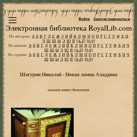
Войти
Зарегистрироваться
Электронная библиотека RoyalLib.com
По авторам:
А
Б
В
Г
Д
Е
Ж
З
И
Й
К
Л
М
Н
О
П
Р
С
Т
У
Ф
Х
Ц
Ч
Ш
Щ
Ы
Э
Ю
Я
[A-Z]
[0-9]
По книгам:
А
Б
В
Г
Д
Е
Ж
З
И
Й
К
Л
М
Н
О
П
Р
С
Т
У
Ф
Х
Ц
Ч
Ш
Щ
Ы
Э
Ю
Я
[A-Z]
[0-9]
По сериям:
А
Б
В
Г
Д
Е
Ж
З
И
Й
К
Л
М
Н
О
П
Р
С
Т
У
Ф
Х
Ц
Ч
Ш
Щ
Ы
Э
Ю
Я
[A-Z]
[0-9]
Шагурин Николай - Новая лампа Аладдина
скачать книгу бесплатно