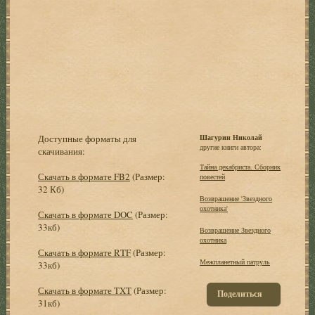
Доступные форматы для
Шагурин Николай
другие книги автора:
скачивания:
Тайна декабриста. Сборник
Скачать в формате FB2
(Размер:
повестей
32 Кб)
Возврашение 'Звездного
охотника'
Скачать в формате DOC
(Размер:
33кб)
Возврашение Звездного
охотника
Скачать в формате RTF
(Размер:
Межпланетный патруль
33кб)
Скачать в формате TXT
(Размер:
Поделиться
31кб)