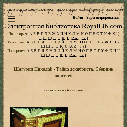
Войти
Зарегистрироваться
Электронная библиотека RoyalLib.com
По авторам:
А
Б
В
Г
Д
Е
Ж
З
И
Й
К
Л
М
Н
О
П
Р
С
Т
У
Ф
Х
Ц
Ч
Ш
Щ
Ы
Э
Ю
Я
[A-Z]
[0-9]
По книгам:
А
Б
В
Г
Д
Е
Ж
З
И
Й
К
Л
М
Н
О
П
Р
С
Т
У
Ф
Х
Ц
Ч
Ш
Щ
Ы
Э
Ю
Я
[A-Z]
[0-9]
По сериям:
А
Б
В
Г
Д
Е
Ж
З
И
Й
К
Л
М
Н
О
П
Р
С
Т
У
Ф
Х
Ц
Ч
Ш
Щ
Ы
Э
Ю
Я
[A-Z]
[0-9]
Шагурин Николай - Тайна декабриста. Сборник
повестей
скачать книгу бесплатно