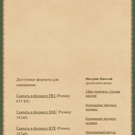
Доступные форматы для
Шагурин Николай
другие книги автора:
скачивания:
Тайна декабриста. Сборник
Скачать в формате FB2
(Размер:
повестей
635 Кб)
Возврашение 'Звездного
охотника'
Скачать в формате DOC
(Размер:
182кб)
Возврашение Звездного
охотника
Скачать в формате RTF
(Размер:
Межпланетный патруль
182кб)