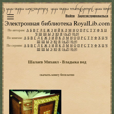
Войти
Зарегистрироваться
Электронная библиотека RoyalLib.com
По авторам:
А
Б
В
Г
Д
Е
Ж
З
И
Й
К
Л
М
Н
О
П
Р
С
Т
У
Ф
Х
Ц
Ч
Ш
Щ
Ы
Э
Ю
Я
[A-Z]
[0-9]
По книгам:
А
Б
В
Г
Д
Е
Ж
З
И
Й
К
Л
М
Н
О
П
Р
С
Т
У
Ф
Х
Ц
Ч
Ш
Щ
Ы
Э
Ю
Я
[A-Z]
[0-9]
По сериям:
А
Б
В
Г
Д
Е
Ж
З
И
Й
К
Л
М
Н
О
П
Р
С
Т
У
Ф
Х
Ц
Ч
Ш
Щ
Ы
Э
Ю
Я
[A-Z]
[0-9]
Шалаев Михаил - Владыка вод
скачать книгу бесплатно