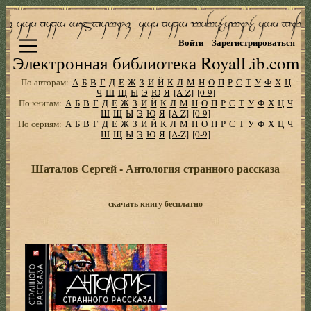
Войти
Зарегистрироваться
Электронная библиотека RoyalLib.com
По авторам:
А
Б
В
Г
Д
Е
Ж
З
И
Й
К
Л
М
Н
О
П
Р
С
Т
У
Ф
Х
Ц
Ч
Ш
Щ
Ы
Э
Ю
Я
[A-Z]
[0-9]
По книгам:
А
Б
В
Г
Д
Е
Ж
З
И
Й
К
Л
М
Н
О
П
Р
С
Т
У
Ф
Х
Ц
Ч
Ш
Щ
Ы
Э
Ю
Я
[A-Z]
[0-9]
По сериям:
А
Б
В
Г
Д
Е
Ж
З
И
Й
К
Л
М
Н
О
П
Р
С
Т
У
Ф
Х
Ц
Ч
Ш
Щ
Ы
Э
Ю
Я
[A-Z]
[0-9]
Шаталов Сергей - Антология странного рассказа
скачать книгу бесплатно