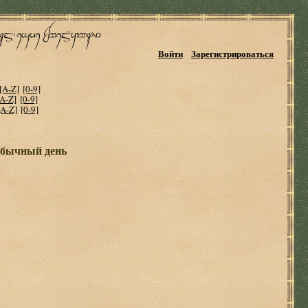
Войти
Зарегистрироваться
[A-Z]
[0-9]
[A-Z]
[0-9]
[A-Z]
[0-9]
обычный день