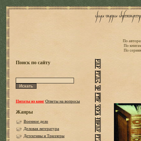
По автора
По книга
По серия
Поиск по сайту
Цитаты из книг
Ответы на вопросы
Жанры
Военное дело
Деловая литература
Детективы и Триллеры