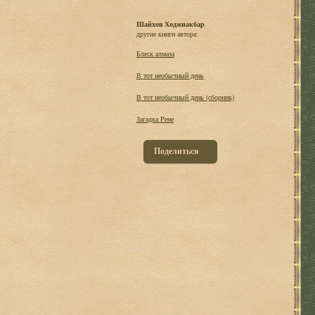
Шайхов Ходжиакбар
другие книги автора:
Блеск алмаза
В тот необычный день
В тот необычный день (сборник)
Загадка Рене
Поделиться