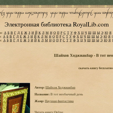
Электронная библиотека RoyalLib.com
м:
А
Б
В
Г
Д
Е
Ж
З
И
Й
К
Л
М
Н
О
П
Р
С
Т
У
Ф
Х
Ц
Ч
Ш
Щ
Ы
Э
Ю
Я
м:
А
Б
В
Г
Д
Е
Ж
З
И
Й
К
Л
М
Н
О
П
Р
С
Т
У
Ф
Х
Ц
Ч
Ш
Щ
Ы
Э
Ю
Я
м:
А
Б
В
Г
Д
Е
Ж
З
И
Й
К
Л
М
Н
О
П
Р
С
Т
У
Ф
Х
Ц
Ч
Ш
Щ
Ы
Э
Ю
Я
Шайхов Ходжиакбар - В тот не
скачать книгу бесплатно
Автор:
Шайхов Ходжиакбар
Название:
В тот необычный день
Жанр:
Научная фантастика
Читать книгу Online