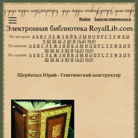
Войти
Зарегистрироваться
Электронная библиотека RoyalLib.com
По авторам:
А
Б
В
Г
Д
Е
Ж
З
И
Й
К
Л
М
Н
О
П
Р
С
Т
У
Ф
Х
Ц
Ч
Ш
Щ
Ы
Э
Ю
Я
[A-Z]
[0-9]
По книгам:
А
Б
В
Г
Д
Е
Ж
З
И
Й
К
Л
М
Н
О
П
Р
С
Т
У
Ф
Х
Ц
Ч
Ш
Щ
Ы
Э
Ю
Я
[A-Z]
[0-9]
По сериям:
А
Б
В
Г
Д
Е
Ж
З
И
Й
К
Л
М
Н
О
П
Р
С
Т
У
Ф
Х
Ц
Ч
Ш
Щ
Ы
Э
Ю
Я
[A-Z]
[0-9]
Щербатых Юрий - Генетический конструктор