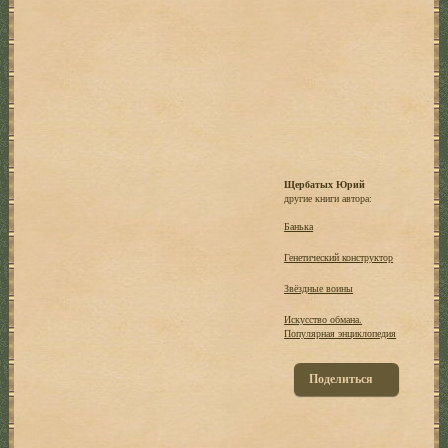
Щербатых Юрий
другие книги автора:
Банька
Генетический конструктор
Звёздные воины
Искусство обмана.
Популярная энциклопедия
Поделиться