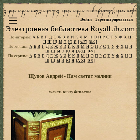
Войти
Зарегистрироваться
Электронная библиотека RoyalLib.com
По авторам:
А
Б
В
Г
Д
Е
Ж
З
И
Й
К
Л
М
Н
О
П
Р
С
Т
У
Ф
Х
Ц
Ч
Ш
Щ
Ы
Э
Ю
Я
[A-Z]
[0-9]
По книгам:
А
Б
В
Г
Д
Е
Ж
З
И
Й
К
Л
М
Н
О
П
Р
С
Т
У
Ф
Х
Ц
Ч
Ш
Щ
Ы
Э
Ю
Я
[A-Z]
[0-9]
По сериям:
А
Б
В
Г
Д
Е
Ж
З
И
Й
К
Л
М
Н
О
П
Р
С
Т
У
Ф
Х
Ц
Ч
Ш
Щ
Ы
Э
Ю
Я
[A-Z]
[0-9]
Щупов Андрей - Hам светят молнии
скачать книгу бесплатно