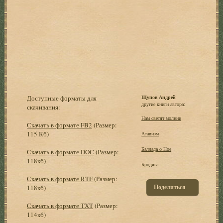
Доступные форматы для
Щупов Андрей
другие книги автора:
скачивания:
Hам светят молнии
Скачать в формате FB2
(Размер:
115 Кб)
Атавизм
Баллада о Ное
Скачать в формате DOC
(Размер:
118кб)
Бродяга
Скачать в формате RTF
(Размер:
Поделиться
118кб)
Скачать в формате TXT
(Размер:
114кб)