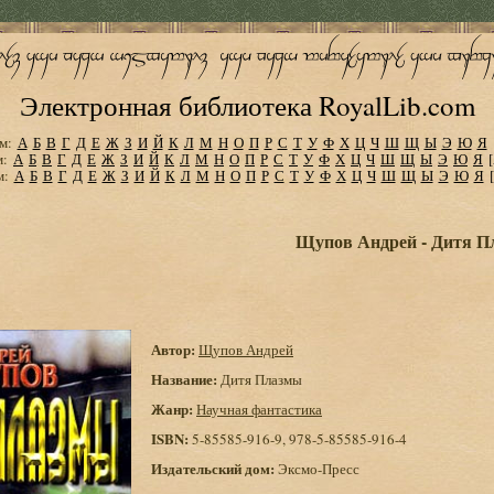
Электронная библиотека RoyalLib.com
м:
А
Б
В
Г
Д
Е
Ж
З
И
Й
К
Л
М
Н
О
П
Р
С
Т
У
Ф
Х
Ц
Ч
Ш
Щ
Ы
Э
Ю
Я
м:
А
Б
В
Г
Д
Е
Ж
З
И
Й
К
Л
М
Н
О
П
Р
С
Т
У
Ф
Х
Ц
Ч
Ш
Щ
Ы
Э
Ю
Я
м:
А
Б
В
Г
Д
Е
Ж
З
И
Й
К
Л
М
Н
О
П
Р
С
Т
У
Ф
Х
Ц
Ч
Ш
Щ
Ы
Э
Ю
Я
Щупов Андрей - Дитя П
Автор:
Щупов Андрей
Название:
Дитя Плазмы
Жанр:
Научная фантастика
ISBN:
5-85585-916-9, 978-5-85585-916-4
Издательский дом:
Эксмо-Пресс