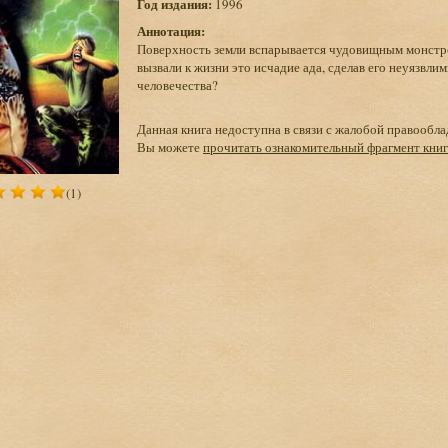
Год издания:
1996
Аннотация:
Поверхность земли вспарывается чудовищным монстром
вызвали к жизни это исчадие ада, сделав его неуязв
человечества?
Данная книга недоступна в связи с жалобой правообла
Вы можете
прочитать ознакомительный фрагмент кни
(1)