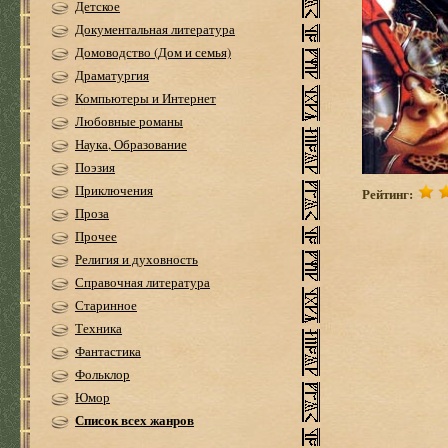
Детское
Документальная литература
Домоводство (Дом и семья)
Драматургия
Компьютеры и Интернет
Любовные романы
Наука, Образование
Поэзия
Приключения
Рейтинг:
Проза
Прочее
Религия и духовность
Справочная литература
Старинное
Техника
Фантастика
Фольклор
Юмор
Список всех жанров