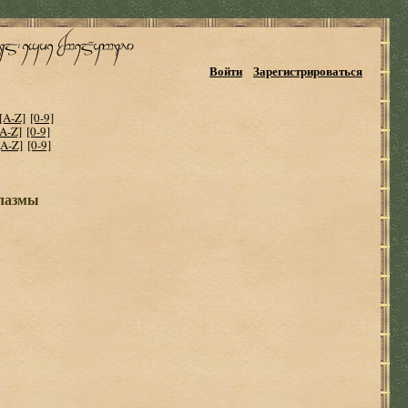
Войти
Зарегистрироваться
[A-Z]
[0-9]
[A-Z]
[0-9]
[A-Z]
[0-9]
лазмы