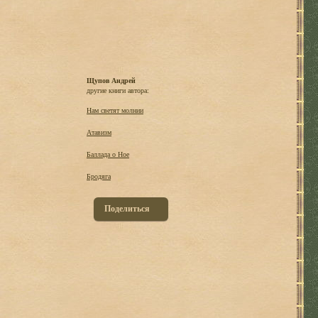
Щупов Андрей
другие книги автора:
Hам светят молнии
Атавизм
Баллада о Ное
Бродяга
Поделиться