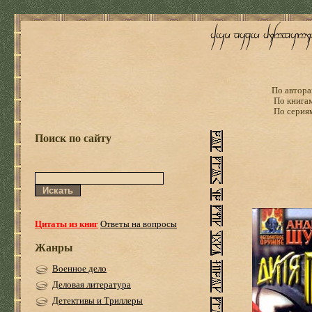
По автора
По книга
По серия
Поиск по сайту
Цитаты из книг
Ответы на вопросы
Жанры
Военное дело
Деловая литература
Детективы и Триллеры