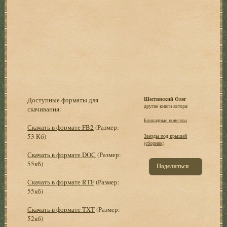
Доступные форматы для
Шестинский Олег
другие книги автора:
скачивания:
Блокадные новеллы
Скачать в формате FB2
(Размер:
53 Кб)
Звезды под крышей
(сборник)
Скачать в формате DOC
(Размер:
55кб)
Поделиться
Скачать в формате RTF
(Размер:
55кб)
Скачать в формате TXT
(Размер:
52кб)