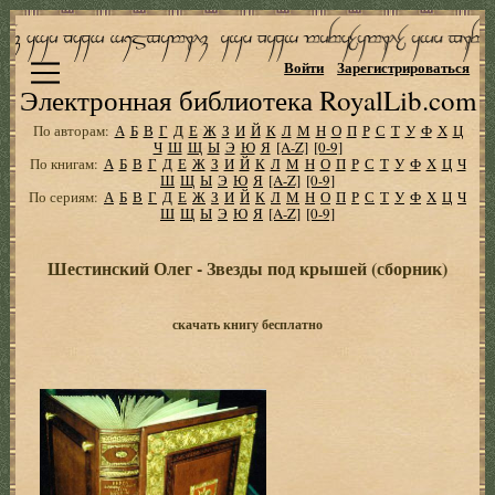
Войти
Зарегистрироваться
Электронная библиотека RoyalLib.com
По авторам:
А
Б
В
Г
Д
Е
Ж
З
И
Й
К
Л
М
Н
О
П
Р
С
Т
У
Ф
Х
Ц
Ч
Ш
Щ
Ы
Э
Ю
Я
[A-Z]
[0-9]
По книгам:
А
Б
В
Г
Д
Е
Ж
З
И
Й
К
Л
М
Н
О
П
Р
С
Т
У
Ф
Х
Ц
Ч
Ш
Щ
Ы
Э
Ю
Я
[A-Z]
[0-9]
По сериям:
А
Б
В
Г
Д
Е
Ж
З
И
Й
К
Л
М
Н
О
П
Р
С
Т
У
Ф
Х
Ц
Ч
Ш
Щ
Ы
Э
Ю
Я
[A-Z]
[0-9]
Шестинский Олег - Звезды под крышей (сборник)
скачать книгу бесплатно