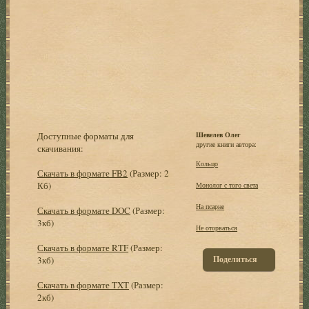
Доступные форматы для
Шевелев Олег
другие книги автора:
скачивания:
Кольцо
Скачать в формате FB2
(Размер: 2
Кб)
Монолог с того света
На псарне
Скачать в формате DOC
(Размер:
3кб)
Не оторваться
Скачать в формате RTF
(Размер:
Поделиться
3кб)
Скачать в формате TXT
(Размер:
2кб)