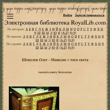
Войти
Зарегистрироваться
Электронная библиотека RoyalLib.com
По авторам:
А
Б
В
Г
Д
Е
Ж
З
И
Й
К
Л
М
Н
О
П
Р
С
Т
У
Ф
Х
Ц
Ч
Ш
Щ
Ы
Э
Ю
Я
[A-Z]
[0-9]
По книгам:
А
Б
В
Г
Д
Е
Ж
З
И
Й
К
Л
М
Н
О
П
Р
С
Т
У
Ф
Х
Ц
Ч
Ш
Щ
Ы
Э
Ю
Я
[A-Z]
[0-9]
По сериям:
А
Б
В
Г
Д
Е
Ж
З
И
Й
К
Л
М
Н
О
П
Р
С
Т
У
Ф
Х
Ц
Ч
Ш
Щ
Ы
Э
Ю
Я
[A-Z]
[0-9]
Шевелев Олег - Монолог с того света
скачать книгу бесплатно