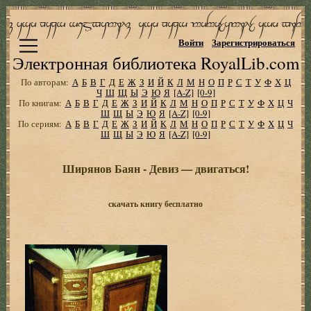
Войти
Зарегистрироваться
Электронная библиотека RoyalLib.com
По авторам:
А
Б
В
Г
Д
Е
Ж
З
И
Й
К
Л
М
Н
О
П
Р
С
Т
У
Ф
Х
Ц
Ч
Ш
Щ
Ы
Э
Ю
Я
[A-Z]
[0-9]
По книгам:
А
Б
В
Г
Д
Е
Ж
З
И
Й
К
Л
М
Н
О
П
Р
С
Т
У
Ф
Х
Ц
Ч
Ш
Щ
Ы
Э
Ю
Я
[A-Z]
[0-9]
По сериям:
А
Б
В
Г
Д
Е
Ж
З
И
Й
К
Л
М
Н
О
П
Р
С
Т
У
Ф
Х
Ц
Ч
Ш
Щ
Ы
Э
Ю
Я
[A-Z]
[0-9]
Ширянов Баян - Девиз — двигаться!
скачать книгу бесплатно