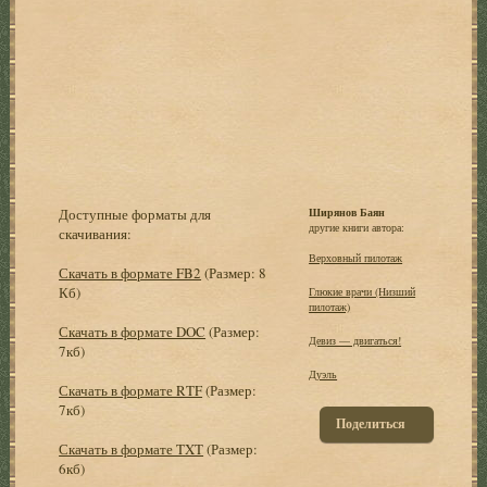
Доступные форматы для
Ширянов Баян
другие книги автора:
скачивания:
Верховный пилотаж
Скачать в формате FB2
(Размер: 8
Кб)
Глюкие врачи (Низший
пилотаж)
Скачать в формате DOC
(Размер:
Девиз — двигаться!
7кб)
Дуэль
Скачать в формате RTF
(Размер:
7кб)
Поделиться
Скачать в формате TXT
(Размер:
6кб)