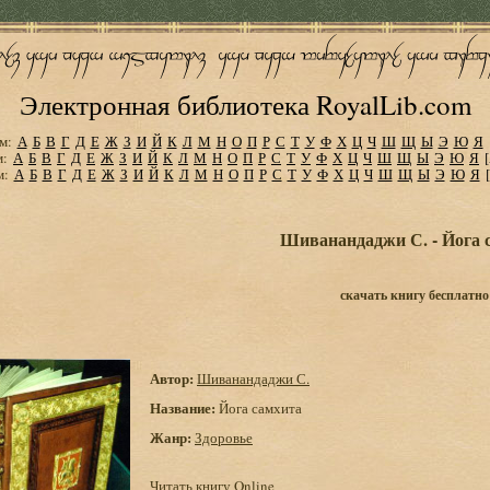
Электронная библиотека RoyalLib.com
м:
А
Б
В
Г
Д
Е
Ж
З
И
Й
К
Л
М
Н
О
П
Р
С
Т
У
Ф
Х
Ц
Ч
Ш
Щ
Ы
Э
Ю
Я
м:
А
Б
В
Г
Д
Е
Ж
З
И
Й
К
Л
М
Н
О
П
Р
С
Т
У
Ф
Х
Ц
Ч
Ш
Щ
Ы
Э
Ю
Я
м:
А
Б
В
Г
Д
Е
Ж
З
И
Й
К
Л
М
Н
О
П
Р
С
Т
У
Ф
Х
Ц
Ч
Ш
Щ
Ы
Э
Ю
Я
Шиванандаджи С. - Йога 
скачать книгу бесплатно
Автор:
Шиванандаджи С.
Название:
Йога самхита
Жанр:
Здоровье
Читать книгу Online