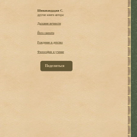
Шиванандаджи С.
другие книги автора:
Дыхание вечности
Йога самхита
Рождение и детство
Философия и учение
Поделиться