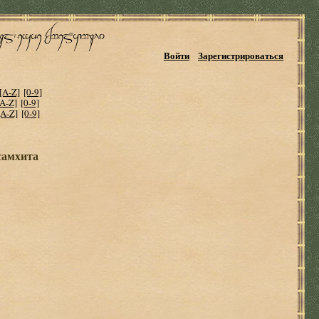
Войти
Зарегистрироваться
[A-Z]
[0-9]
[A-Z]
[0-9]
[A-Z]
[0-9]
самхита