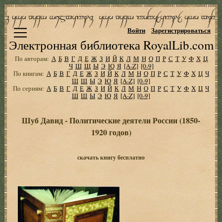
Войти
Зарегистрироваться
Электронная библиотека RoyalLib.com
По авторам:
А
Б
В
Г
Д
Е
Ж
З
И
Й
К
Л
М
Н
О
П
Р
С
Т
У
Ф
Х
Ц
Ч
Ш
Щ
Ы
Э
Ю
Я
[A-Z]
[0-9]
По книгам:
А
Б
В
Г
Д
Е
Ж
З
И
Й
К
Л
М
Н
О
П
Р
С
Т
У
Ф
Х
Ц
Ч
Ш
Щ
Ы
Э
Ю
Я
[A-Z]
[0-9]
По сериям:
А
Б
В
Г
Д
Е
Ж
З
И
Й
К
Л
М
Н
О
П
Р
С
Т
У
Ф
Х
Ц
Ч
Ш
Щ
Ы
Э
Ю
Я
[A-Z]
[0-9]
Шуб Давид - Политические деятели России (1850-
1920 годов)
скачать книгу бесплатно