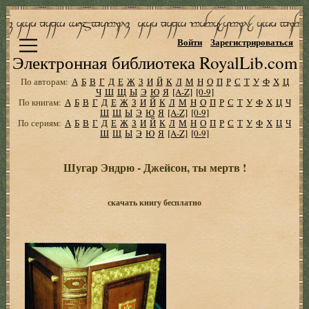
Войти
Зарегистрироваться
Электронная библиотека RoyalLib.com
По авторам:
А
Б
В
Г
Д
Е
Ж
З
И
Й
К
Л
М
Н
О
П
Р
С
Т
У
Ф
Х
Ц
Ч
Ш
Щ
Ы
Э
Ю
Я
[A-Z]
[0-9]
По книгам:
А
Б
В
Г
Д
Е
Ж
З
И
Й
К
Л
М
Н
О
П
Р
С
Т
У
Ф
Х
Ц
Ч
Ш
Щ
Ы
Э
Ю
Я
[A-Z]
[0-9]
По сериям:
А
Б
В
Г
Д
Е
Ж
З
И
Й
К
Л
М
Н
О
П
Р
С
Т
У
Ф
Х
Ц
Ч
Ш
Щ
Ы
Э
Ю
Я
[A-Z]
[0-9]
Шугар Эндрю - Джейсон, ты мертв !
скачать книгу бесплатно