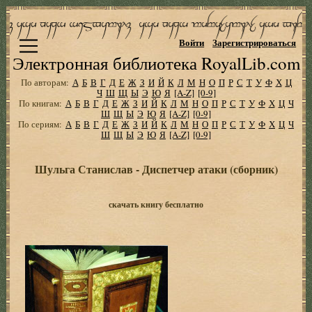
Войти
Зарегистрироваться
Электронная библиотека RoyalLib.com
По авторам:
А
Б
В
Г
Д
Е
Ж
З
И
Й
К
Л
М
Н
О
П
Р
С
Т
У
Ф
Х
Ц
Ч
Ш
Щ
Ы
Э
Ю
Я
[A-Z]
[0-9]
По книгам:
А
Б
В
Г
Д
Е
Ж
З
И
Й
К
Л
М
Н
О
П
Р
С
Т
У
Ф
Х
Ц
Ч
Ш
Щ
Ы
Э
Ю
Я
[A-Z]
[0-9]
По сериям:
А
Б
В
Г
Д
Е
Ж
З
И
Й
К
Л
М
Н
О
П
Р
С
Т
У
Ф
Х
Ц
Ч
Ш
Щ
Ы
Э
Ю
Я
[A-Z]
[0-9]
Шульга Станислав - Диспетчер атаки (сборник)
скачать книгу бесплатно