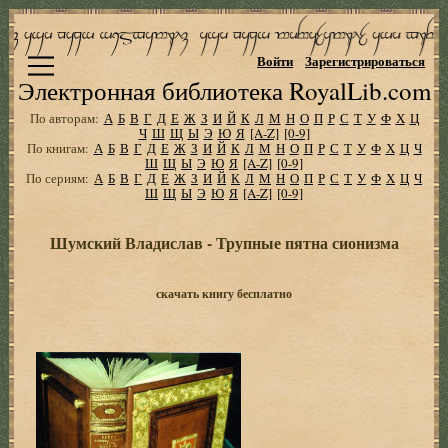
Войти
Зарегистрироваться
Электронная библиотека RoyalLib.com
По авторам:
А
Б
В
Г
Д
Е
Ж
З
И
Й
К
Л
М
Н
О
П
Р
С
Т
У
Ф
Х
Ц
Ч
Ш
Щ
Ы
Э
Ю
Я
[A-Z]
[0-9]
По книгам:
А
Б
В
Г
Д
Е
Ж
З
И
Й
К
Л
М
Н
О
П
Р
С
Т
У
Ф
Х
Ц
Ч
Ш
Щ
Ы
Э
Ю
Я
[A-Z]
[0-9]
По сериям:
А
Б
В
Г
Д
Е
Ж
З
И
Й
К
Л
М
Н
О
П
Р
С
Т
У
Ф
Х
Ц
Ч
Ш
Щ
Ы
Э
Ю
Я
[A-Z]
[0-9]
Шумский Владислав - Трупные пятна сионизма
скачать книгу бесплатно