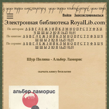
Войти
Зарегистрироваться
Электронная библиотека RoyalLib.com
По авторам:
А
Б
В
Г
Д
Е
Ж
З
И
Й
К
Л
М
Н
О
П
Р
С
Т
У
Ф
Х
Ц
Ч
Ш
Щ
Ы
Э
Ю
Я
[A-Z]
[0-9]
По книгам:
А
Б
В
Г
Д
Е
Ж
З
И
Й
К
Л
М
Н
О
П
Р
С
Т
У
Ф
Х
Ц
Ч
Ш
Щ
Ы
Э
Ю
Я
[A-Z]
[0-9]
По сериям:
А
Б
В
Г
Д
Е
Ж
З
И
Й
К
Л
М
Н
О
П
Р
С
Т
У
Ф
Х
Ц
Ч
Ш
Щ
Ы
Э
Ю
Я
[A-Z]
[0-9]
Шур Полина - Альбер Ламорис
скачать книгу бесплатно