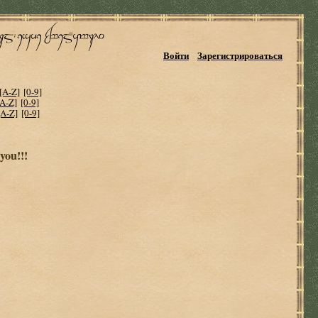
Войти
Зарегистрироваться
[A-Z]
[0-9]
[A-Z]
[0-9]
[A-Z]
[0-9]
you!!!