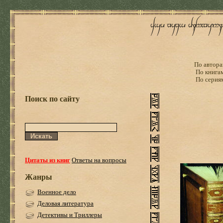
По автора
По книга
По серия
Поиск по сайту
Цитаты из книг
Ответы на вопросы
Жанры
Военное дело
Деловая литература
Детективы и Триллеры