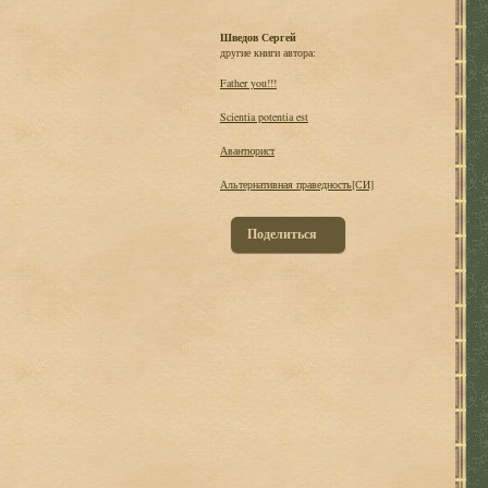
Шведов Сергей
другие книги автора:
Father you!!!
Scientia potentia est
Авантюрист
Альтернативная праведность[СИ]
Поделиться