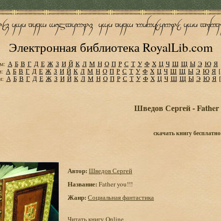
Электронная библиотека RoyalLib.com
м:
А
Б
В
Г
Д
Е
Ж
З
И
Й
К
Л
М
Н
О
П
Р
С
Т
У
Ф
Х
Ц
Ч
Ш
Щ
Ы
Э
Ю
Я
м:
А
Б
В
Г
Д
Е
Ж
З
И
Й
К
Л
М
Н
О
П
Р
С
Т
У
Ф
Х
Ц
Ч
Ш
Щ
Ы
Э
Ю
Я
м:
А
Б
В
Г
Д
Е
Ж
З
И
Й
К
Л
М
Н
О
П
Р
С
Т
У
Ф
Х
Ц
Ч
Ш
Щ
Ы
Э
Ю
Я
Шведов Сергей - Father 
скачать книгу бесплатно
Автор:
Шведов Сергей
Название:
Father you!!!
Жанр:
Социальная фантастика
Читать книгу Online