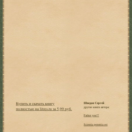
Купить и скачать книгу
Шведов Сергей
другие книги автора:
полностью на litres.ru за 5,99 руб.
Father you!!!
Scientia potentia est