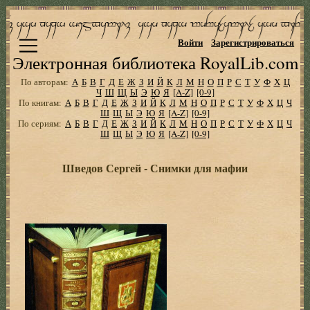
Войти
Зарегистрироваться
Электронная библиотека RoyalLib.com
По авторам:
А
Б
В
Г
Д
Е
Ж
З
И
Й
К
Л
М
Н
О
П
Р
С
Т
У
Ф
Х
Ц
Ч
Ш
Щ
Ы
Э
Ю
Я
[A-Z]
[0-9]
По книгам:
А
Б
В
Г
Д
Е
Ж
З
И
Й
К
Л
М
Н
О
П
Р
С
Т
У
Ф
Х
Ц
Ч
Ш
Щ
Ы
Э
Ю
Я
[A-Z]
[0-9]
По сериям:
А
Б
В
Г
Д
Е
Ж
З
И
Й
К
Л
М
Н
О
П
Р
С
Т
У
Ф
Х
Ц
Ч
Ш
Щ
Ы
Э
Ю
Я
[A-Z]
[0-9]
Шведов Сергей - Снимки для мафии