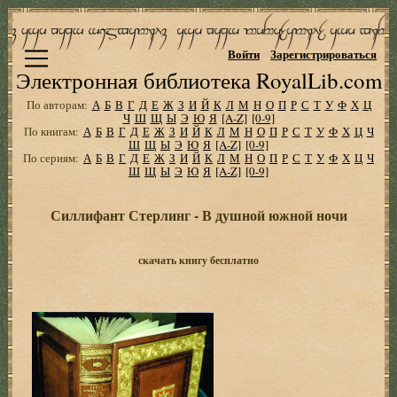
Войти
Зарегистрироваться
Электронная библиотека RoyalLib.com
По авторам:
А
Б
В
Г
Д
Е
Ж
З
И
Й
К
Л
М
Н
О
П
Р
С
Т
У
Ф
Х
Ц
Ч
Ш
Щ
Ы
Э
Ю
Я
[A-Z]
[0-9]
По книгам:
А
Б
В
Г
Д
Е
Ж
З
И
Й
К
Л
М
Н
О
П
Р
С
Т
У
Ф
Х
Ц
Ч
Ш
Щ
Ы
Э
Ю
Я
[A-Z]
[0-9]
По сериям:
А
Б
В
Г
Д
Е
Ж
З
И
Й
К
Л
М
Н
О
П
Р
С
Т
У
Ф
Х
Ц
Ч
Ш
Щ
Ы
Э
Ю
Я
[A-Z]
[0-9]
Силлифант Стерлинг - В душной южной ночи
скачать книгу бесплатно