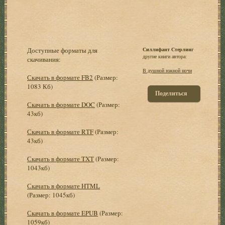
Доступные форматы для
Силлифант Стерлинг
другие книги автора:
скачивания:
В душной южной ночи
Скачать в формате FB2
(Размер:
1083 Кб)
Поделиться
Скачать в формате DOC
(Размер:
43кб)
Скачать в формате RTF
(Размер:
43кб)
Скачать в формате TXT
(Размер:
1043кб)
Скачать в формате HTML
(Размер: 1045кб)
Скачать в формате EPUB
(Размер:
1059кб)