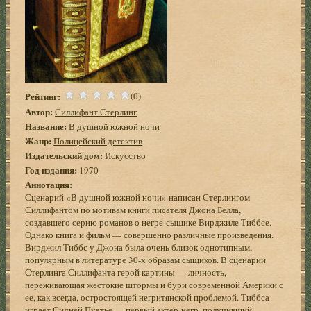
Рейтинг:
(0)
Автор:
Силлифант Стерлинг
Название:
В душной южной ночи
Жанр:
Полицейский детектив
Издательский дом:
Искусство
Год издания:
1970
Аннотация:
Сценарий «В душной южной ночи» написан Стерлингом
Силлифантом по мотивам книги писателя Джона Белла,
создавшего серию романов о негре-сыщике Вирджиле Тиббсе.
Однако книга и фильм — совершенно различные произведения.
Вирджил Тиббс у Джона была очень близок однотипным,
популярным в литературе 30-х образам сыщиков. В сценарии
Стерлинга Силлифанта герой картины — личность,
переживающая жестокие штормы и бури современной Америки с
ее, как всегда, остростоящей негритянской проблемой. Тиббса
играет Сидней Пуатье — первый актер-негр, получивший