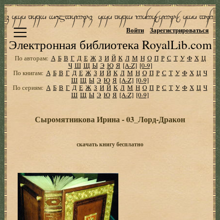
Войти
Зарегистрироваться
Электронная библиотека RoyalLib.com
По авторам:
А
Б
В
Г
Д
Е
Ж
З
И
Й
К
Л
М
Н
О
П
Р
С
Т
У
Ф
Х
Ц
Ч
Ш
Щ
Ы
Э
Ю
Я
[A-Z]
[0-9]
По книгам:
А
Б
В
Г
Д
Е
Ж
З
И
Й
К
Л
М
Н
О
П
Р
С
Т
У
Ф
Х
Ц
Ч
Ш
Щ
Ы
Э
Ю
Я
[A-Z]
[0-9]
По сериям:
А
Б
В
Г
Д
Е
Ж
З
И
Й
К
Л
М
Н
О
П
Р
С
Т
У
Ф
Х
Ц
Ч
Ш
Щ
Ы
Э
Ю
Я
[A-Z]
[0-9]
Сыромятникова Ирина - 03_Лорд-Дракон
скачать книгу бесплатно