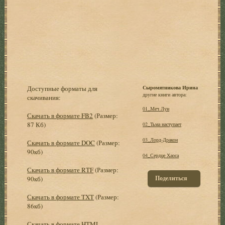
Доступные форматы для
Сыромятникова Ирина
другие книги автора:
скачивания:
01_Меч Лун
Скачать в формате FB2
(Размер:
87 Кб)
02_Тьма наступает
03_Лорд-Дракон
Скачать в формате DOC
(Размер:
90кб)
04_Сердце Хаоса
Скачать в формате RTF
(Размер:
Поделиться
90кб)
Скачать в формате TXT
(Размер:
86кб)
Скачать в формате HTML